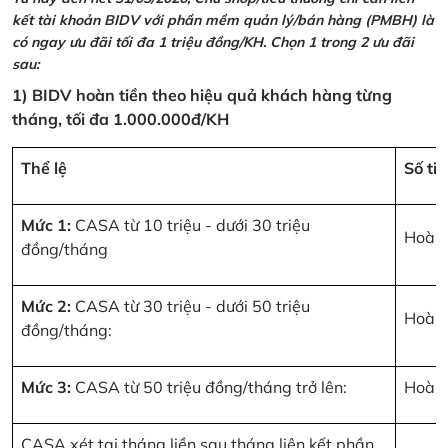
kết tài khoản BIDV với phần mềm quản lý/bán hàng (PMBH) là
có ngay ưu đãi tối đa 1 triệu đồng/KH. Chọn 1 trong 2 ưu đãi
sau:
1) BIDV hoàn tiền theo hiệu quả khách hàng từng
tháng, tối đa 1.000.000đ/KH
Thể lệ
Số ti
Mức 1:
CASA từ 10 triệu - dưới 30 triệu
Hoàn 
đồng/tháng
Mức 2:
CASA từ 30 triệu - dưới 50 triệu
Hoàn 
đồng/tháng:
Mức 3:
CASA từ 50 triệu đồng/tháng trở lên:
Hoàn 
CASA xét tại tháng liền sau tháng liên kết phần