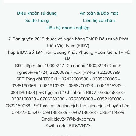
Điều khoản sử dụng
An toàn & Bảo mật
Sơ đồ trang
Liên hệ cá nhân
Liên hệ doanh nghiệp
© Bản quyền 2018 thuộc về Ngân hàng TMCP Đầu tư và Phát
triển Việt Nam (BIDV)
Tháp BIDV, Số 194 Trần Quang Khải, Phường Hoàn Kiếm, TP Hà
Nội
SĐT tiếp nhận: 19009247 (Cá nhân)/ 19009248 (Doanh
nghiệp)/(+84-24) 22200588 - Fax: (+84-24) 22200399
SĐT Tổng đài TTCSKH: 02422200588 - 0385290066 -
0385190066 - 0981910333 - 0866200333 - 0981915333 -
0981951333 | SĐT gọi ra từ Chi nhánh BIDV: 0336258333 -
0336128333 - 0766069388 - 0766056388 - 0852198088 -
0822150068 | SĐT xác minh giao dịch thẻ, giao dịch chuyển tiền:
02422200520 - 0981358335 - 0862136388 - 0862159399
Email:
bidv247@bidv.com.vn
Swift code: BIDVVNVX