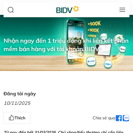
Nhận ngay đến 1 triệu đồng khi liên kết phần
mềm bán hàng với tài khoản BIDV
Đăng tải ngày
10/11/2025
Thích
Chia sẻ qua
Từ nay đến hết 31/03/2026, Chủ shop/tiểu thương chỉ cần liên