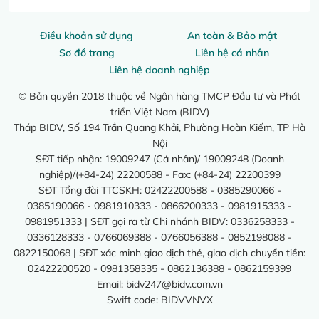
Điều khoản sử dụng
An toàn & Bảo mật
Sơ đồ trang
Liên hệ cá nhân
Liên hệ doanh nghiệp
© Bản quyền 2018 thuộc về Ngân hàng TMCP Đầu tư và Phát
triển Việt Nam (BIDV)
Tháp BIDV, Số 194 Trần Quang Khải, Phường Hoàn Kiếm, TP Hà
Nội
SĐT tiếp nhận: 19009247 (Cá nhân)/ 19009248 (Doanh
nghiệp)/(+84-24) 22200588 - Fax: (+84-24) 22200399
SĐT Tổng đài TTCSKH: 02422200588 - 0385290066 -
0385190066 - 0981910333 - 0866200333 - 0981915333 -
0981951333 | SĐT gọi ra từ Chi nhánh BIDV: 0336258333 -
0336128333 - 0766069388 - 0766056388 - 0852198088 -
0822150068 | SĐT xác minh giao dịch thẻ, giao dịch chuyển tiền:
02422200520 - 0981358335 - 0862136388 - 0862159399
Email:
bidv247@bidv.com.vn
Swift code: BIDVVNVX