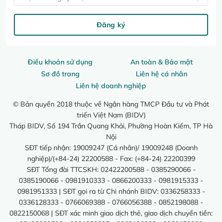
Đăng ký
Điều khoản sử dụng
An toàn & Bảo mật
Sơ đồ trang
Liên hệ cá nhân
Liên hệ doanh nghiệp
© Bản quyền 2018 thuộc về Ngân hàng TMCP Đầu tư và Phát
triển Việt Nam (BIDV)
Tháp BIDV, Số 194 Trần Quang Khải, Phường Hoàn Kiếm, TP Hà
Nội
SĐT tiếp nhận: 19009247 (Cá nhân)/ 19009248 (Doanh
nghiệp)/(+84-24) 22200588 - Fax: (+84-24) 22200399
SĐT Tổng đài TTCSKH: 02422200588 - 0385290066 -
0385190066 - 0981910333 - 0866200333 - 0981915333 -
0981951333 | SĐT gọi ra từ Chi nhánh BIDV: 0336258333 -
0336128333 - 0766069388 - 0766056388 - 0852198088 -
0822150068 | SĐT xác minh giao dịch thẻ, giao dịch chuyển tiền: