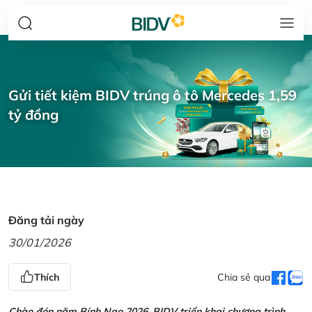
Gửi tiết kiệm BIDV trúng ô tô Mercedes 1,59
tỷ đồng
Đăng tải ngày
30/01/2026
Thích
Chia sẻ qua
Chào đón năm Bính Ngọ 2026, BIDV triển khai chương trình