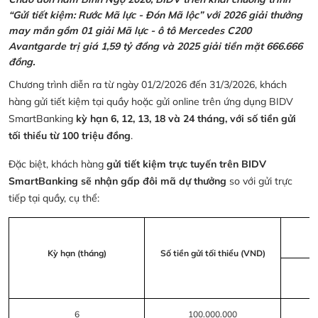
“Gửi tiết kiệm: Rước Mã lực - Đón Mã lộc” với 2026 giải thưởng
may mắn gồm 01 giải Mã lực - ô tô Mercedes C200
Avantgarde trị giá 1,59 tỷ đồng và 2025 giải tiền mặt 666.666
đồng.
Chương trình diễn ra từ ngày 01/2/2026 đến 31/3/2026, khách
hàng gửi tiết kiệm tại quầy hoặc gửi online trên ứng dụng BIDV
SmartBanking
kỳ hạn 6, 12, 13, 18 và 24 tháng, với số tiền gửi
tối thiểu từ 100 triệu đồng
.
Đặc biệt, khách hàng
gửi tiết kiệm trực tuyến trên BIDV
SmartBanking sẽ nhận gấp đôi mã dự thưởng
so với gửi trực
tiếp tại quầy, cụ thể:
Kỳ hạn (tháng)
Số tiền gửi tối thiểu (VND)
6
100.000.000