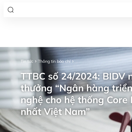
Tin tức
Thông tin báo chí
TTBC số 24/2024: BIDV n
thưởng “Ngân hàng triển
nghệ cho hệ thống Core 
nhất Việt Nam”