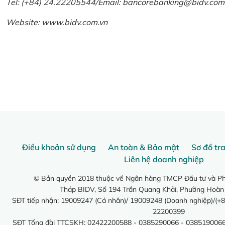
Tel: (+84) 24.22205544/Email: bancorebanking@bidv.com
Website:
www.bidv.com.vn
Điều khoản sử dụng
An toàn & Bảo mật
Sơ đồ tr
Liên hệ doanh nghiệp
© Bản quyền 2018 thuộc về Ngân hàng TMCP Đầu tư và Phá
Tháp BIDV, Số 194 Trần Quang Khải, Phường Hoàn
SĐT tiếp nhận: 19009247 (Cá nhân)/ 19009248 (Doanh nghiệp)/(+8
22200399
SĐT Tổng đài TTCSKH: 02422200588 - 0385290066 - 0385190066