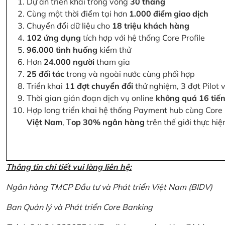
Dự án triển khai trong vòng
30 tháng
Cùng một thời điểm tại hơn
1.000 điểm giao dịch
Chuyển đổi dữ liệu cho
18 triệu khách hàng
102 ứng dụng
tích hợp với hệ thống Core Profile
96.000 tình huống
kiểm thử
Hơn
24.000 người
tham gia
25 đối tác
trong và ngoài nước cùng phối hợp
Triển khai 1
1 đợt chuyển đổi
thử nghiệm, 3 đợt Pilot 
Thời gian gián đoạn dịch vụ online
không quá 16 tiế
Hợp long triển khai hệ thống Payment hub cùng Core 
Việt Nam
, T
op 30% ngân hàng
trên thế giới thực hi
Thông tin chi tiết vui lòng liên hệ:
Ngân hàng TMCP Đầu tư và Phát triển Việt Nam (BIDV)
Ban Quản lý và Phát triển Core Banking