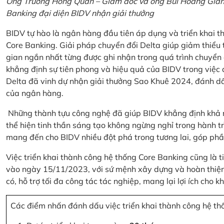
Ông Trương Hồng Quân – Giám đốc và ông Bùi Hoàng Giang
Banking đại diện BIDV nhận giải thưởng
BIDV tự hào là ngân hàng đầu tiên áp dụng và triển khai 
Core Banking. Giải pháp chuyển đổi Delta giúp giảm thiểu t
gian ngắn nhất từng được ghi nhận trong quá trình chuyển
khẳng định sự tiên phong và hiệu quả của BIDV trong việc
Delta đã vinh dự nhận giải thưởng Sao Khuê 2024, đánh dấ
của ngân hàng.
Những thành tựu công nghệ đã giúp BIDV khẳng định khả nă
thể hiện tinh thần sáng tạo không ngừng nghỉ trong hành tr
mang đến cho BIDV nhiều đột phá trong tương lai, góp phầ
Việc triển khai thành công hệ thống Core Banking cũng là 
vào ngày 15/11/2023, với sứ mệnh xây dựng và hoàn thiện 
có, hỗ trợ tối đa công tác tác nghiệp, mang lại lợi ích cho
Các điểm nhấn đánh dấu việc triển khai thành công hệ th