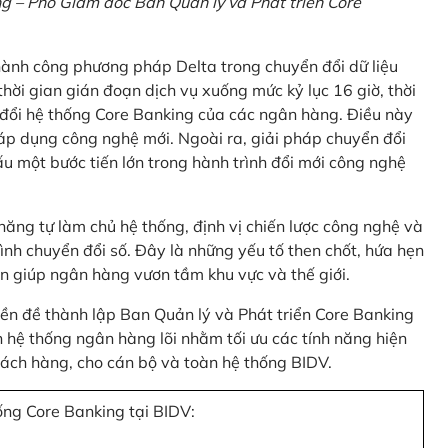
 – Phó Giám đốc Ban Quản lý và Phát triển Core
thành công phương pháp Delta trong chuyển đổi dữ liệu
hời gian gián đoạn dịch vụ xuống mức kỷ lục 16 giờ, thời
 đổi hệ thống Core Banking của các ngân hàng. Điều này
 áp dụng công nghệ mới. Ngoài ra, giải pháp chuyển đổi
u một bước tiến lớn trong hành trình đổi mới công nghệ
ng tự làm chủ hệ thống, định vị chiến lược công nghệ và
ình chuyển đổi số. Đây là những yếu tố then chốt, hứa hẹn
n giúp ngân hàng vươn tầm khu vực và thế giới.
tiền đề thành lập Ban Quản lý và Phát triển Core Banking
hệ thống ngân hàng lõi nhằm tối ưu các tính năng hiện
 khách hàng, cho cán bộ và toàn hệ thống BIDV.
ống Core Banking tại BIDV: