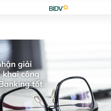
hận giải
 khai công
Banking tốt