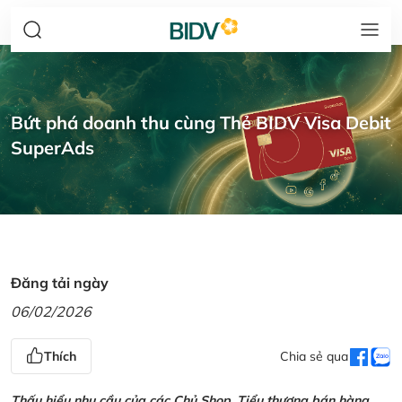
Bứt phá doanh thu cùng Thẻ BIDV Visa Debit
SuperAds
Đăng tải ngày
06/02/2026
Thích
Chia sẻ qua
Thấu hiểu nhu cầu của các Chủ Shop, Tiểu thương bán hàng