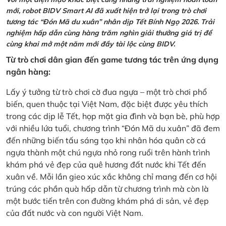
mới, robot BIDV Smart AI đã xuất hiện trở lại trong trò chơi
tương tác “Đón Mã du xuân” nhân dịp Tết Bính Ngọ 2026. Trải
nghiệm hấp dẫn cùng hàng trăm nghìn giải thưởng giá trị để
cùng khai mở một năm mới đầy tài lộc cùng BIDV.
Từ trò chơi dân gian đến game tương tác trên ứng dụng
ngân hàng:
Lấy ý tưởng từ trò chơi cờ đua ngựa – một trò chơi phổ
biến, quen thuộc tại Việt Nam, đặc biệt được yêu thích
trong các dịp lễ Tết, họp mặt gia đình và bạn bè, phù hợp
với nhiều lứa tuổi, chương trình “Đón Mã du xuân” đã đem
đến những biến tấu sáng tạo khi nhân hóa quân cờ cá
ngựa thành một chú ngựa nhỏ rong ruổi trên hành trình
khám phá vẻ đẹp của quê hương đất nước khi Tết đến
xuân về. Mỗi lần gieo xúc xắc không chỉ mang đến cơ hội
trúng các phần quà hấp dẫn từ chương trình mà còn là
một bước tiến trên con đường khám phá di sản, vẻ đẹp
của đất nước và con người Việt Nam.