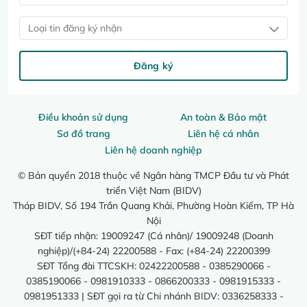
Loại tin đăng ký nhận
Đăng ký
Điều khoản sử dụng
An toàn & Bảo mật
Sơ đồ trang
Liên hệ cá nhân
Liên hệ doanh nghiệp
© Bản quyền 2018 thuộc về Ngân hàng TMCP Đầu tư và Phát
triển Việt Nam (BIDV)
Tháp BIDV, Số 194 Trần Quang Khải, Phường Hoàn Kiếm, TP Hà
Nội
SĐT tiếp nhận: 19009247 (Cá nhân)/ 19009248 (Doanh
nghiệp)/(+84-24) 22200588 - Fax: (+84-24) 22200399
SĐT Tổng đài TTCSKH: 02422200588 - 0385290066 -
0385190066 - 0981910333 - 0866200333 - 0981915333 -
0981951333 | SĐT gọi ra từ Chi nhánh BIDV: 0336258333 -