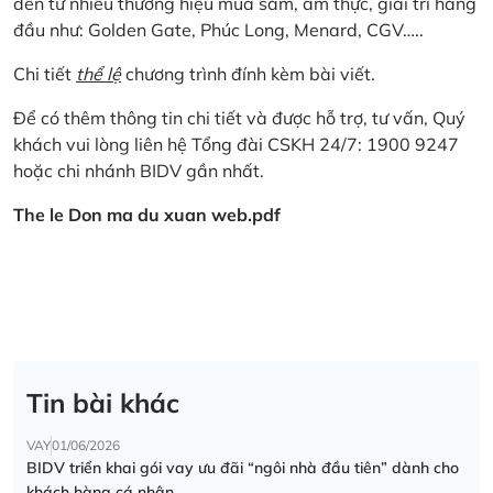
đến từ nhiều thương hiệu mua sắm, ẩm thực, giải trí hàng
đầu như: Golden Gate, Phúc Long, Menard, CGV…..
Chi tiết
thể lệ
chương trình đính kèm bài viết.
Để có thêm thông tin chi tiết và được hỗ trợ, tư vấn, Quý
khách vui lòng liên hệ Tổng đài CSKH 24/7: 1900 9247
hoặc chi nhánh BIDV gần nhất.
The le Don ma du xuan web.pdf
Tin bài khác
VAY
01/06/2026
BIDV triển khai gói vay ưu đãi “ngôi nhà đầu tiên” dành cho
khách hàng cá nhân