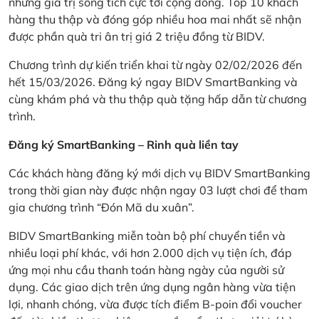
những giá trị sống tích cực tới cộng đồng. Top 10 khách
hàng thu thập và đóng góp nhiều hoa mai nhất sẽ nhận
được phần quà tri ân trị giá 2 triệu đồng từ BIDV.
Chương trình dự kiến triển khai từ ngày 02/02/2026 đến
hết 15/03/2026. Đăng ký ngay BIDV SmartBanking và
cùng khám phá và thu thập quà tặng hấp dẫn từ chương
trình.
Đăng ký SmartBanking – Rinh quà liền tay
Các khách hàng đăng ký mới dịch vụ BIDV SmartBanking
trong thời gian này được nhận ngay 03 lượt chơi để tham
gia chương trình “Đón Mã du xuân”.
BIDV SmartBanking miễn toàn bộ phí chuyển tiền và
nhiều loại phí khác, với hơn 2.000 dịch vụ tiện ích, đáp
ứng mọi nhu cầu thanh toán hàng ngày của người sử
dụng. Các giao dịch trên ứng dụng ngân hàng vừa tiện
lợi, nhanh chóng, vừa được tích điểm B-poin đổi voucher