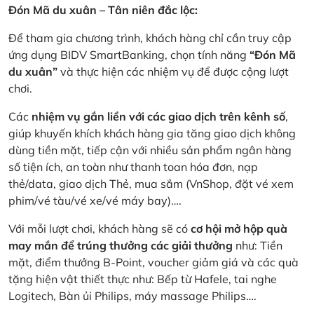
Đón Mã du xuân – Tân niên đắc lộc:
Để tham gia chương trình, khách hàng chỉ cần truy cập
ứng dụng BIDV SmartBanking, chọn tính năng
“Đón Mã
du xuân”
và thực hiện các nhiệm vụ để được cộng lượt
chơi.
Các
nhiệm vụ gắn liền với các giao dịch trên kênh số
,
giúp khuyến khích khách hàng gia tăng giao dịch không
dùng tiền mặt, tiếp cận với nhiều sản phẩm ngân hàng
số tiện ích, an toàn như thanh toan hóa đơn, nạp
thẻ/data, giao dịch Thẻ, mua sắm (VnShop, đặt vé xem
phim/vé tàu/vé xe/vé máy bay)….
Với mỗi lượt chơi, khách hàng sẽ có
cơ hội mở hộp quà
may mắn để trúng thưởng các giải thưởng
như: Tiền
mặt, điểm thưởng B-Point, voucher giảm giá và các quà
tặng hiện vật thiết thực như: Bếp từ Hafele, tai nghe
Logitech, Bàn ủi Philips, máy massage Philips….