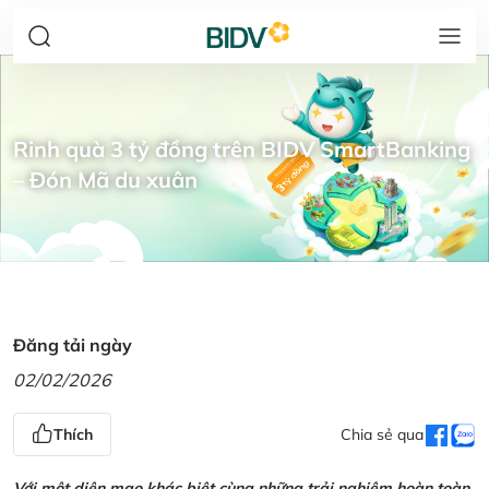
Rinh quà 3 tỷ đồng trên BIDV SmartBanking
– Đón Mã du xuân
Đăng tải ngày
02/02/2026
Thích
Chia sẻ qua
Với một diện mạo khác biệt cùng những trải nghiệm hoàn toàn