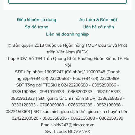
Điều khoản sử dụng
An toàn & Bảo mật
Sơ đồ trang
Liên hệ cá nhân
Liên hệ doanh nghiệp
© Bản quyền 2018 thuộc về Ngân hàng TMCP Đầu tư và Phát
triển Việt Nam (BIDV)
Tháp BIDV, Số 194 Trần Quang Khải, Phường Hoàn Kiếm, TP Hà
Nội
SĐT tiếp nhận: 19009247 (Cá nhân)/ 19009248 (Doanh
nghiệp)/(+84-24) 22200588 - Fax: (+84-24) 22200399
SĐT Tổng đài TTCSKH: 02422200588 - 0385290066 -
0385190066 - 0981910333 - 0866200333 - 0981915333 -
0981951333 | SĐT gọi ra từ Chi nhánh BIDV: 0336258333 -
0336128333 - 0766069388 - 0766056388 - 0852198088 -
0822150068 | SĐT xác minh giao dịch thẻ, giao dịch chuyển tiền:
02422200520 - 0981358335 - 0862136388 - 0862159399
Email:
bidv247@bidv.com.vn
Swift code: BIDVVNVX