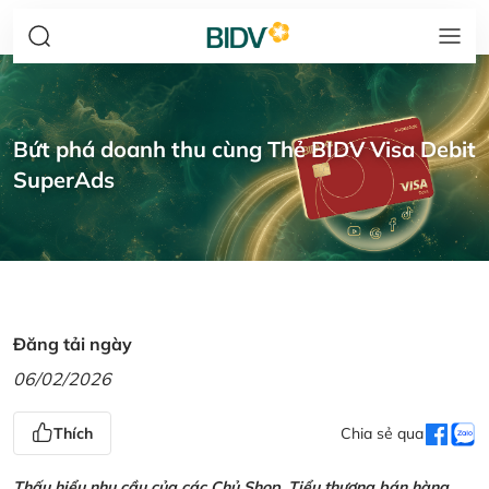
Bứt phá doanh thu cùng Thẻ BIDV Visa Debit
SuperAds
Đăng tải ngày
06/02/2026
Thích
Chia sẻ qua
Thấu hiểu nhu cầu của các Chủ Shop, Tiểu thương bán hàng