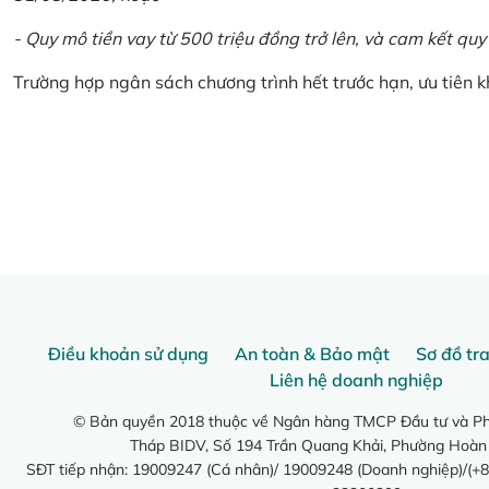
- Quy mô tiền vay từ 500 triệu đồng trở lên, và cam kết quy
Trường hợp ngân sách chương trình hết trước hạn, ưu tiên 
Điều khoản sử dụng
An toàn & Bảo mật
Sơ đồ tr
Liên hệ doanh nghiệp
© Bản quyền 2018 thuộc về Ngân hàng TMCP Đầu tư và Phá
Tháp BIDV, Số 194 Trần Quang Khải, Phường Hoàn
SĐT tiếp nhận: 19009247 (Cá nhân)/ 19009248 (Doanh nghiệp)/(+8