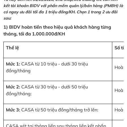
kết tài khoản BIDV với phần mềm quản lý/bán hàng (PMBH) là
có ngay ưu đãi tối đa 1 triệu đồng/KH. Chọn 1 trong 2 ưu đãi
sau:
1) BIDV hoàn tiền theo hiệu quả khách hàng từng
tháng, tối đa 1.000.000đ/KH
Thể lệ
Số ti
Mức 1:
CASA từ 10 triệu - dưới 30 triệu
Hoàn 
đồng/tháng
Mức 2:
CASA từ 30 triệu - dưới 50 triệu
Hoàn 
đồng/tháng:
Mức 3:
CASA từ 50 triệu đồng/tháng trở lên:
Hoàn 
CASA xét tại tháng liền sau tháng liên kết phần