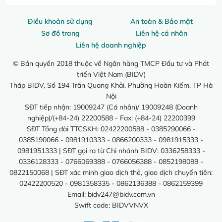
Điều khoản sử dụng
An toàn & Bảo mật
Sơ đồ trang
Liên hệ cá nhân
Liên hệ doanh nghiệp
© Bản quyền 2018 thuộc về Ngân hàng TMCP Đầu tư và Phát
triển Việt Nam (BIDV)
Tháp BIDV, Số 194 Trần Quang Khải, Phường Hoàn Kiếm, TP Hà
Nội
SĐT tiếp nhận: 19009247 (Cá nhân)/ 19009248 (Doanh
nghiệp)/(+84-24) 22200588 - Fax: (+84-24) 22200399
SĐT Tổng đài TTCSKH: 02422200588 - 0385290066 -
0385190066 - 0981910333 - 0866200333 - 0981915333 -
0981951333 | SĐT gọi ra từ Chi nhánh BIDV: 0336258333 -
0336128333 - 0766069388 - 0766056388 - 0852198088 -
0822150068 | SĐT xác minh giao dịch thẻ, giao dịch chuyển tiền:
02422200520 - 0981358335 - 0862136388 - 0862159399
Email:
bidv247@bidv.com.vn
Swift code: BIDVVNVX