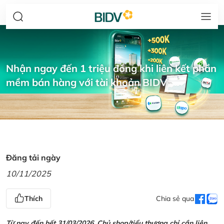
Nhận ngay đến 1 triệu đồng khi liên kết phần
mềm bán hàng với tài khoản BIDV
Đăng tải ngày
10/11/2025
Thích
Chia sẻ qua
Từ nay đến hết 31/03/2026, Chủ shop/tiểu thương chỉ cần liên