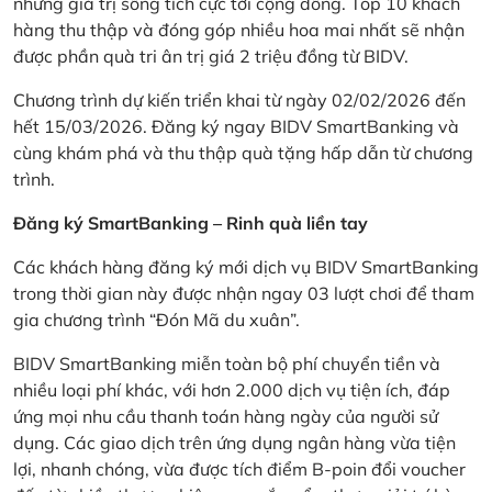
những giá trị sống tích cực tới cộng đồng. Top 10 khách
hàng thu thập và đóng góp nhiều hoa mai nhất sẽ nhận
được phần quà tri ân trị giá 2 triệu đồng từ BIDV.
Chương trình dự kiến triển khai từ ngày 02/02/2026 đến
hết 15/03/2026. Đăng ký ngay BIDV SmartBanking và
cùng khám phá và thu thập quà tặng hấp dẫn từ chương
trình.
Đăng ký SmartBanking – Rinh quà liền tay
Các khách hàng đăng ký mới dịch vụ BIDV SmartBanking
trong thời gian này được nhận ngay 03 lượt chơi để tham
gia chương trình “Đón Mã du xuân”.
BIDV SmartBanking miễn toàn bộ phí chuyển tiền và
nhiều loại phí khác, với hơn 2.000 dịch vụ tiện ích, đáp
ứng mọi nhu cầu thanh toán hàng ngày của người sử
dụng. Các giao dịch trên ứng dụng ngân hàng vừa tiện
lợi, nhanh chóng, vừa được tích điểm B-poin đổi voucher