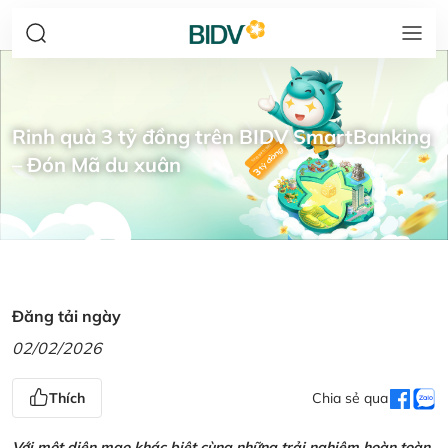
Rinh quà 3 tỷ đồng trên BIDV SmartBanking
– Đón Mã du xuân
Đăng tải ngày
02/02/2026
Thích
Chia sẻ qua
Với một diện mạo khác biệt cùng những trải nghiệm hoàn toàn