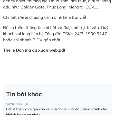
đến từ nhiều thương hiệu mua sắm, ẩm thực, giải trí hàng
đầu như: Golden Gate, Phúc Long, Menard, CGV…..
Chi tiết
thể lệ
chương trình đính kèm bài viết.
Để có thêm thông tin chi tiết và được hỗ trợ, tư vấn, Quý
khách vui lòng liên hệ Tổng đài CSKH 24/7: 1900 9247
hoặc chi nhánh BIDV gần nhất.
The le Don ma du xuan web.pdf
Tin bài khác
VAY
01/06/2026
BIDV triển khai gói vay ưu đãi “ngôi nhà đầu tiên” dành cho
khách hàng cá nhân