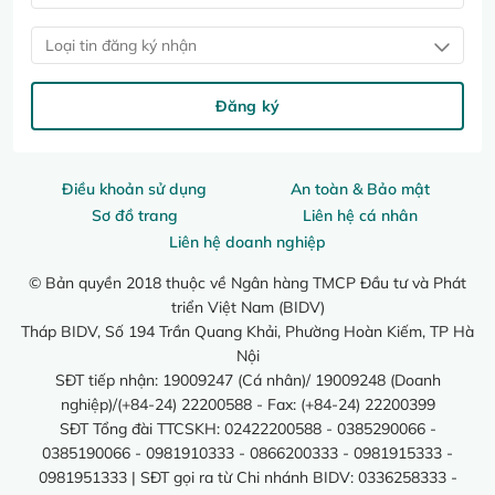
Loại tin đăng ký nhận
Đăng ký
Điều khoản sử dụng
An toàn & Bảo mật
Sơ đồ trang
Liên hệ cá nhân
Liên hệ doanh nghiệp
© Bản quyền 2018 thuộc về Ngân hàng TMCP Đầu tư và Phát
triển Việt Nam (BIDV)
Tháp BIDV, Số 194 Trần Quang Khải, Phường Hoàn Kiếm, TP Hà
Nội
SĐT tiếp nhận: 19009247 (Cá nhân)/ 19009248 (Doanh
nghiệp)/(+84-24) 22200588 - Fax: (+84-24) 22200399
SĐT Tổng đài TTCSKH: 02422200588 - 0385290066 -
0385190066 - 0981910333 - 0866200333 - 0981915333 -
0981951333 | SĐT gọi ra từ Chi nhánh BIDV: 0336258333 -