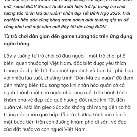
mới, robot BIDV Smart AI đã xuất hiện trở lại trong trò chơi
tương tác “Đón Mã du xuân” nhân dịp Tết Bính Ngọ 2026. Trải
nghiệm hấp dẫn cùng hàng trăm nghìn giải thưởng giá trị để
cùng khai mở một năm mới đầy tài lộc cùng BIDV.
Từ trò chơi dân gian đến game tương tác trên ứng dụng
ngân hàng:
Lấy ý tưởng từ trò chơi cờ đua ngựa – một trò chơi phổ
biến, quen thuộc tại Việt Nam, đặc biệt được yêu thích
trong các dịp lễ Tết, họp mặt gia đình và bạn bè, phù hợp
với nhiều lứa tuổi, chương trình “Đón Mã du xuân” đã đem
đến những biến tấu sáng tạo khi nhân hóa quân cờ cá
ngựa thành một chú ngựa nhỏ rong ruổi trên hành trình
khám phá vẻ đẹp của quê hương đất nước khi Tết đến
xuân về. Mỗi lần gieo xúc xắc không chỉ mang đến cơ hội
trúng các phần quà hấp dẫn từ chương trình mà còn là
một bước tiến trên con đường khám phá di sản, vẻ đẹp
của đất nước và con người Việt Nam.