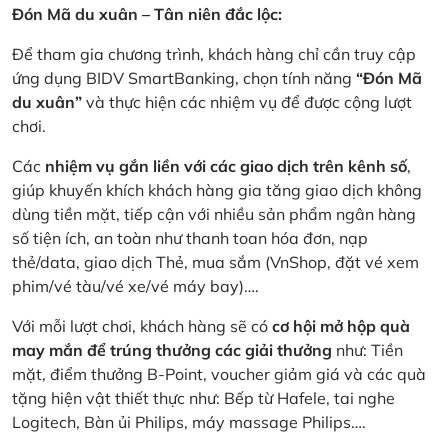
Đón Mã du xuân – Tân niên đắc lộc:
Để tham gia chương trình, khách hàng chỉ cần truy cập
ứng dụng BIDV SmartBanking, chọn tính năng
“Đón Mã
du xuân”
và thực hiện các nhiệm vụ để được cộng lượt
chơi.
Các
nhiệm vụ gắn liền với các giao dịch trên kênh số
,
giúp khuyến khích khách hàng gia tăng giao dịch không
dùng tiền mặt, tiếp cận với nhiều sản phẩm ngân hàng
số tiện ích, an toàn như thanh toan hóa đơn, nạp
thẻ/data, giao dịch Thẻ, mua sắm (VnShop, đặt vé xem
phim/vé tàu/vé xe/vé máy bay)….
Với mỗi lượt chơi, khách hàng sẽ có
cơ hội mở hộp quà
may mắn để trúng thưởng các giải thưởng
như: Tiền
mặt, điểm thưởng B-Point, voucher giảm giá và các quà
tặng hiện vật thiết thực như: Bếp từ Hafele, tai nghe
Logitech, Bàn ủi Philips, máy massage Philips….