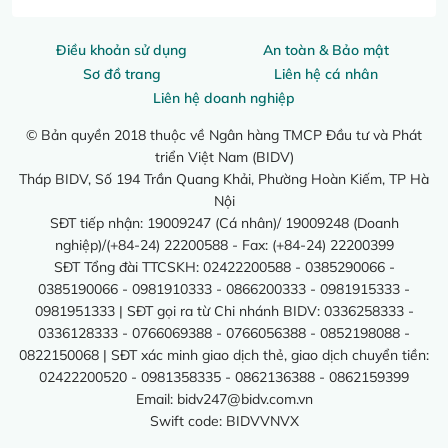
Điều khoản sử dụng
An toàn & Bảo mật
Sơ đồ trang
Liên hệ cá nhân
Liên hệ doanh nghiệp
© Bản quyền 2018 thuộc về Ngân hàng TMCP Đầu tư và Phát
triển Việt Nam (BIDV)
Tháp BIDV, Số 194 Trần Quang Khải, Phường Hoàn Kiếm, TP Hà
Nội
SĐT tiếp nhận: 19009247 (Cá nhân)/ 19009248 (Doanh
nghiệp)/(+84-24) 22200588 - Fax: (+84-24) 22200399
SĐT Tổng đài TTCSKH: 02422200588 - 0385290066 -
0385190066 - 0981910333 - 0866200333 - 0981915333 -
0981951333 | SĐT gọi ra từ Chi nhánh BIDV: 0336258333 -
0336128333 - 0766069388 - 0766056388 - 0852198088 -
0822150068 | SĐT xác minh giao dịch thẻ, giao dịch chuyển tiền:
02422200520 - 0981358335 - 0862136388 - 0862159399
Email:
bidv247@bidv.com.vn
Swift code: BIDVVNVX