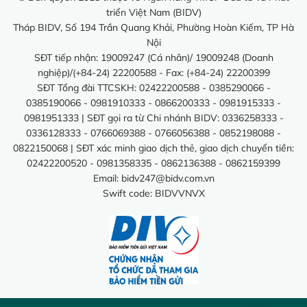
triển Việt Nam (BIDV)
Tháp BIDV, Số 194 Trần Quang Khải, Phường Hoàn Kiếm, TP Hà
Nội
SĐT tiếp nhận: 19009247 (Cá nhân)/ 19009248 (Doanh
nghiệp)/(+84-24) 22200588 - Fax: (+84-24) 22200399
SĐT Tổng đài TTCSKH: 02422200588 - 0385290066 -
0385190066 - 0981910333 - 0866200333 - 0981915333 -
0981951333 | SĐT gọi ra từ Chi nhánh BIDV: 0336258333 -
0336128333 - 0766069388 - 0766056388 - 0852198088 -
0822150068 | SĐT xác minh giao dịch thẻ, giao dịch chuyển tiền:
02422200520 - 0981358335 - 0862136388 - 0862159399
Email:
bidv247@bidv.com.vn
Swift code: BIDVVNVX