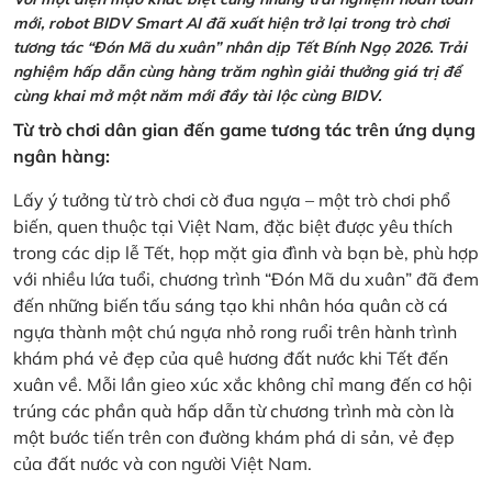
mới, robot BIDV Smart AI đã xuất hiện trở lại trong trò chơi
tương tác “Đón Mã du xuân” nhân dịp Tết Bính Ngọ 2026. Trải
nghiệm hấp dẫn cùng hàng trăm nghìn giải thưởng giá trị để
cùng khai mở một năm mới đầy tài lộc cùng BIDV.
Từ trò chơi dân gian đến game tương tác trên ứng dụng
ngân hàng:
Lấy ý tưởng từ trò chơi cờ đua ngựa – một trò chơi phổ
biến, quen thuộc tại Việt Nam, đặc biệt được yêu thích
trong các dịp lễ Tết, họp mặt gia đình và bạn bè, phù hợp
với nhiều lứa tuổi, chương trình “Đón Mã du xuân” đã đem
đến những biến tấu sáng tạo khi nhân hóa quân cờ cá
ngựa thành một chú ngựa nhỏ rong ruổi trên hành trình
khám phá vẻ đẹp của quê hương đất nước khi Tết đến
xuân về. Mỗi lần gieo xúc xắc không chỉ mang đến cơ hội
trúng các phần quà hấp dẫn từ chương trình mà còn là
một bước tiến trên con đường khám phá di sản, vẻ đẹp
của đất nước và con người Việt Nam.