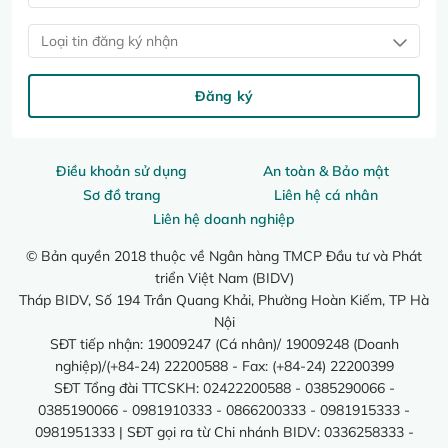
Loại tin đăng ký nhận
Đăng ký
Điều khoản sử dụng
An toàn & Bảo mật
Sơ đồ trang
Liên hệ cá nhân
Liên hệ doanh nghiệp
© Bản quyền 2018 thuộc về Ngân hàng TMCP Đầu tư và Phát
triển Việt Nam (BIDV)
Tháp BIDV, Số 194 Trần Quang Khải, Phường Hoàn Kiếm, TP Hà
Nội
SĐT tiếp nhận: 19009247 (Cá nhân)/ 19009248 (Doanh
nghiệp)/(+84-24) 22200588 - Fax: (+84-24) 22200399
SĐT Tổng đài TTCSKH: 02422200588 - 0385290066 -
0385190066 - 0981910333 - 0866200333 - 0981915333 -
0981951333 | SĐT gọi ra từ Chi nhánh BIDV: 0336258333 -