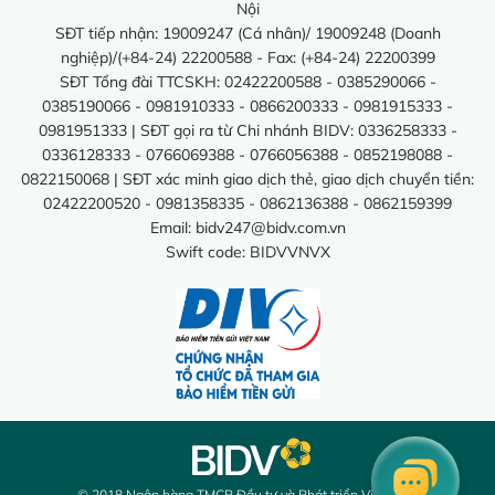
Nội
SĐT tiếp nhận: 19009247 (Cá nhân)/ 19009248 (Doanh
nghiệp)/(+84-24) 22200588 - Fax: (+84-24) 22200399
SĐT Tổng đài TTCSKH: 02422200588 - 0385290066 -
0385190066 - 0981910333 - 0866200333 - 0981915333 -
0981951333 | SĐT gọi ra từ Chi nhánh BIDV: 0336258333 -
0336128333 - 0766069388 - 0766056388 - 0852198088 -
0822150068 | SĐT xác minh giao dịch thẻ, giao dịch chuyển tiền:
02422200520 - 0981358335 - 0862136388 - 0862159399
Email:
bidv247@bidv.com.vn
Swift code: BIDVVNVX
© 2018 Ngân hàng TMCP Đầu tư và Phát triển Việt Nam