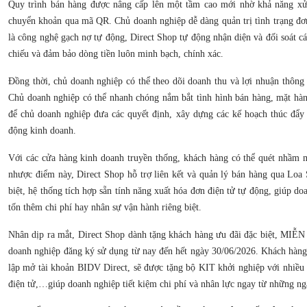
Quy trình bán hàng được nâng cấp lên một tầm cao mới nhờ khả năng xử 
chuyển khoản qua mã QR. Chủ doanh nghiệp dễ dàng quản trị tình trạng đơ
là công nghệ gạch nợ tự động, Direct Shop tự động nhận diện và đối soát cá
chiếu và đảm bảo dòng tiền luôn minh bạch, chính xác.
Đồng thời, chủ doanh nghiệp có thể theo dõi doanh thu và lợi nhuận thông 
Chủ doanh nghiệp có thể nhanh chóng nắm bắt tình hình bán hàng, mặt hà
để chủ doanh nghiệp đưa các quyết định, xây dựng các kế hoạch thúc đẩy 
động kinh doanh.
Với các cửa hàng kinh doanh truyền thống, khách hàng có thể quét nhầm 
nhược điểm này, Direct Shop hỗ trợ liên kết và quản lý bán hàng qua Loa
biệt, hệ thống tích hợp sẵn tính năng xuất hóa đơn điện tử tự động, giúp d
tốn thêm chi phí hay nhân sự vận hành riêng biệt.
Nhân dịp ra mắt, Direct Shop dành tặng khách hàng ưu đãi đặc biệt, MI
doanh nghiệp đăng ký sử dụng từ nay đến hết ngày 30/06/2026. Khách hàng
lập mở tài khoản BIDV Direct, sẽ được tặng bộ KIT khởi nghiệp với nhiều 
điện tử,…giúp doanh nghiệp tiết kiệm chi phí và nhân lực ngay từ những ng