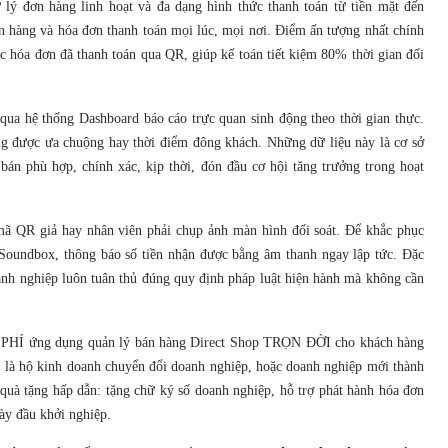
lý đơn hàng linh hoạt và đa dạng hình thức thanh toán từ tiền mặt đến
n hàng và hóa đơn thanh toán mọi lúc, mọi nơi. Điểm ấn tượng nhất chính
c hóa đơn đã thanh toán qua QR, giúp kế toán tiết kiệm 80% thời gian đối
qua hệ thống Dashboard báo cáo trực quan sinh động theo thời gian thực.
ng được ưa chuộng hay thời điểm đông khách. Những dữ liệu này là cơ sở
bán phù hợp, chính xác, kịp thời, đón đầu cơ hội tăng trưởng trong hoạt
mã QR giả hay nhân viên phải chụp ảnh màn hình đối soát. Để khắc phục
 Soundbox, thông báo số tiền nhận được bằng âm thanh ngay lập tức. Đặc
oanh nghiệp luôn tuân thủ đúng quy định pháp luật hiện hành mà không cần
ỄN PHÍ ứng dụng quản lý bán hàng Direct Shop TRỌN ĐỜI cho khách hàng
 là hộ kinh doanh chuyển đổi doanh nghiệp, hoặc doanh nghiệp mới thành
quà tặng hấp dẫn: tặng chữ ký số doanh nghiệp, hỗ trợ phát hành hóa đơn
ày đầu khởi nghiệp.