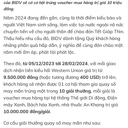
của BIDV sẽ có cơ hội trúng voucher mua hàng trị giá 10 triệu
đồng.
Năm 2024 đang đến gần, cũng là thời điểm kiều bào và
người Việt Nam sinh sống, làm việc tại nước ngoài nô nức
chuyển tiền về cho người thân để chào đón Tết Giáp Thìn.
Thấu hiểu nhu cầu đó, BIDV dành tặng Quý khách hàng
những phần quà hấp dẫn, ý nghĩa để cùng đón chào một
năm mới ấm áp, phát tài phát lộc.
Theo đó,
từ 05/12/2023 tới 28/02/2024
, với mỗi giao
dịch nhận tiền kiều hối Western Union giá trị từ
9.500.000 đồng
(hoặc tương đương
400 USD
) trở lên,
khách hàng sẽ nhận được 01 cơ hội tham gia quay số
may mắn trúng một trong
10 giải thưởng
, mỗi giải là
voucher mua hàng tại hệ thống Thế giới Di động, Điện
máy Xanh, Bách hóa Xanh, nhà thuốc An Khang trị giá
10.000.000 đồng/giải
.
Cơ cấu giải thưởng quay số may mắn như sau: