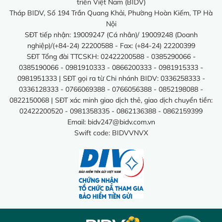
triển Việt Nam (BIDV)
Tháp BIDV, Số 194 Trần Quang Khải, Phường Hoàn Kiếm, TP Hà
Nội
SĐT tiếp nhận: 19009247 (Cá nhân)/ 19009248 (Doanh
nghiệp)/(+84-24) 22200588 - Fax: (+84-24) 22200399
SĐT Tổng đài TTCSKH: 02422200588 - 0385290066 -
0385190066 - 0981910333 - 0866200333 - 0981915333 -
0981951333 | SĐT gọi ra từ Chi nhánh BIDV: 0336258333 -
0336128333 - 0766069388 - 0766056388 - 0852198088 -
0822150068 | SĐT xác minh giao dịch thẻ, giao dịch chuyển tiền:
02422200520 - 0981358335 - 0862136388 - 0862159399
Email:
bidv247@bidv.com.vn
Swift code: BIDVVNVX