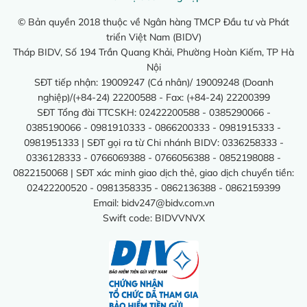
© Bản quyền 2018 thuộc về Ngân hàng TMCP Đầu tư và Phát
triển Việt Nam (BIDV)
Tháp BIDV, Số 194 Trần Quang Khải, Phường Hoàn Kiếm, TP Hà
Nội
SĐT tiếp nhận: 19009247 (Cá nhân)/ 19009248 (Doanh
nghiệp)/(+84-24) 22200588 - Fax: (+84-24) 22200399
SĐT Tổng đài TTCSKH: 02422200588 - 0385290066 -
0385190066 - 0981910333 - 0866200333 - 0981915333 -
0981951333 | SĐT gọi ra từ Chi nhánh BIDV: 0336258333 -
0336128333 - 0766069388 - 0766056388 - 0852198088 -
0822150068 | SĐT xác minh giao dịch thẻ, giao dịch chuyển tiền:
02422200520 - 0981358335 - 0862136388 - 0862159399
Email:
bidv247@bidv.com.vn
Swift code: BIDVVNVX