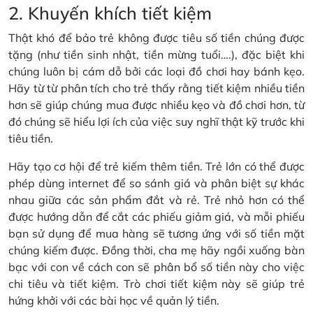
2. Khuyến khích tiết kiệm
Thật khó để bảo trẻ không được tiêu số tiền chúng được
tặng (như tiền sinh nhật, tiền mừng tuổi….), đặc biệt khi
chúng luôn bị cám dỗ bởi các loại đồ chơi hay bánh kẹo.
Hãy từ từ phân tích cho trẻ thấy rằng tiết kiệm nhiều tiền
hơn sẽ giúp chúng mua được nhiều kẹo và đồ chơi hơn, từ
đó chúng sẽ hiểu lợi ích của việc suy nghĩ thật kỹ trước khi
tiêu tiền.
Hãy tạo cơ hội để trẻ kiếm thêm tiền. Trẻ lớn có thể được
phép dùng internet để so sánh giá và phân biệt sự khác
nhau giữa các sản phẩm đắt và rẻ. Trẻ nhỏ hơn có thể
được hướng dẫn để cắt các phiếu giảm giá, và mỗi phiếu
bạn sử dụng để mua hàng sẽ tương ứng với số tiền mặt
chúng kiếm được. Đồng thời, cha mẹ hãy ngồi xuống bàn
bạc với con về cách con sẽ phân bổ số tiền này cho việc
chi tiêu và tiết kiệm. Trò chơi tiết kiệm này sẽ giúp trẻ
hứng khởi với các bài học về quản lý tiền.