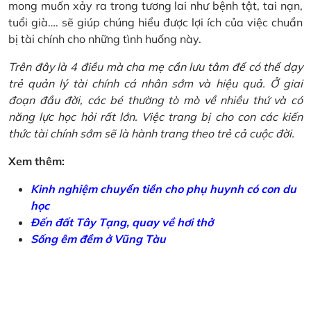
mong muốn xảy ra trong tương lai như bệnh tật, tai nạn,
tuổi già…. sẽ giúp chúng hiểu được lợi ích của việc chuẩn
bị tài chính cho những tình huống này.
Trên đây là 4 điều mà cha mẹ cần lưu tâm để có thể dạy
trẻ quản lý tài chính cá nhân sớm và hiệu quả. Ở giai
đoạn đầu đời, các bé thường tò mò về nhiều thứ và có
năng lực học hỏi rất lớn. Việc trang bị cho con các kiến
thức tài chính sớm sẽ là hành trang theo trẻ cả cuộc đời.
Xem thêm:
Kinh nghiệm chuyển tiền cho phụ huynh có con du
học
Đến đất Tây Tạng, quay về hơi thở
Sống êm đềm ở Vũng Tàu