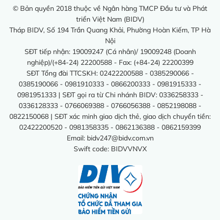
© Bản quyền 2018 thuộc về Ngân hàng TMCP Đầu tư và Phát
triển Việt Nam (BIDV)
Tháp BIDV, Số 194 Trần Quang Khải, Phường Hoàn Kiếm, TP Hà
Nội
SĐT tiếp nhận: 19009247 (Cá nhân)/ 19009248 (Doanh
nghiệp)/(+84-24) 22200588 - Fax: (+84-24) 22200399
SĐT Tổng đài TTCSKH: 02422200588 - 0385290066 -
0385190066 - 0981910333 - 0866200333 - 0981915333 -
0981951333 | SĐT gọi ra từ Chi nhánh BIDV: 0336258333 -
0336128333 - 0766069388 - 0766056388 - 0852198088 -
0822150068 | SĐT xác minh giao dịch thẻ, giao dịch chuyển tiền:
02422200520 - 0981358335 - 0862136388 - 0862159399
Email:
bidv247@bidv.com.vn
Swift code: BIDVVNVX