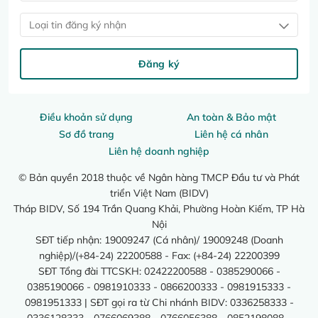
Loại tin đăng ký nhận
Đăng ký
Điều khoản sử dụng
An toàn & Bảo mật
Sơ đồ trang
Liên hệ cá nhân
Liên hệ doanh nghiệp
© Bản quyền 2018 thuộc về Ngân hàng TMCP Đầu tư và Phát
triển Việt Nam (BIDV)
Tháp BIDV, Số 194 Trần Quang Khải, Phường Hoàn Kiếm, TP Hà
Nội
SĐT tiếp nhận: 19009247 (Cá nhân)/ 19009248 (Doanh
nghiệp)/(+84-24) 22200588 - Fax: (+84-24) 22200399
SĐT Tổng đài TTCSKH: 02422200588 - 0385290066 -
0385190066 - 0981910333 - 0866200333 - 0981915333 -
0981951333 | SĐT gọi ra từ Chi nhánh BIDV: 0336258333 -
0336128333 - 0766069388 - 0766056388 - 0852198088 -