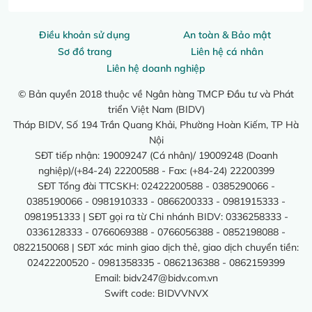
Điều khoản sử dụng
An toàn & Bảo mật
Sơ đồ trang
Liên hệ cá nhân
Liên hệ doanh nghiệp
© Bản quyền 2018 thuộc về Ngân hàng TMCP Đầu tư và Phát
triển Việt Nam (BIDV)
Tháp BIDV, Số 194 Trần Quang Khải, Phường Hoàn Kiếm, TP Hà
Nội
SĐT tiếp nhận: 19009247 (Cá nhân)/ 19009248 (Doanh
nghiệp)/(+84-24) 22200588 - Fax: (+84-24) 22200399
SĐT Tổng đài TTCSKH: 02422200588 - 0385290066 -
0385190066 - 0981910333 - 0866200333 - 0981915333 -
0981951333 | SĐT gọi ra từ Chi nhánh BIDV: 0336258333 -
0336128333 - 0766069388 - 0766056388 - 0852198088 -
0822150068 | SĐT xác minh giao dịch thẻ, giao dịch chuyển tiền:
02422200520 - 0981358335 - 0862136388 - 0862159399
Email:
bidv247@bidv.com.vn
Swift code: BIDVVNVX