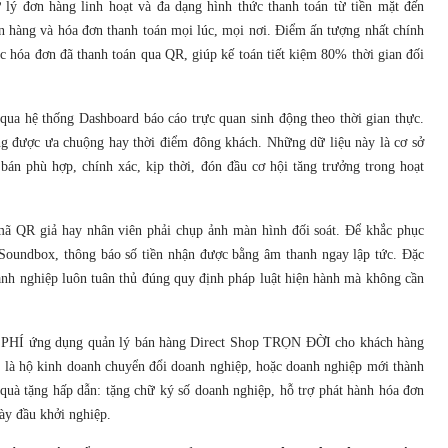
lý đơn hàng linh hoạt và đa dạng hình thức thanh toán từ tiền mặt đến
n hàng và hóa đơn thanh toán mọi lúc, mọi nơi. Điểm ấn tượng nhất chính
c hóa đơn đã thanh toán qua QR, giúp kế toán tiết kiệm 80% thời gian đối
qua hệ thống Dashboard báo cáo trực quan sinh động theo thời gian thực.
ng được ưa chuộng hay thời điểm đông khách. Những dữ liệu này là cơ sở
bán phù hợp, chính xác, kịp thời, đón đầu cơ hội tăng trưởng trong hoạt
mã QR giả hay nhân viên phải chụp ảnh màn hình đối soát. Để khắc phục
 Soundbox, thông báo số tiền nhận được bằng âm thanh ngay lập tức. Đặc
oanh nghiệp luôn tuân thủ đúng quy định pháp luật hiện hành mà không cần
ỄN PHÍ ứng dụng quản lý bán hàng Direct Shop TRỌN ĐỜI cho khách hàng
 là hộ kinh doanh chuyển đổi doanh nghiệp, hoặc doanh nghiệp mới thành
quà tặng hấp dẫn: tặng chữ ký số doanh nghiệp, hỗ trợ phát hành hóa đơn
ày đầu khởi nghiệp.