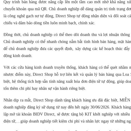
Quy trình bán hàng được nâng cấp lên một tầm cao mới nhờ khả năng xử 
chuyển khoản qua mã QR. Chủ doanh nghiệp dễ dàng quản trị tình trạng đơ
là công nghệ gạch nợ tự động, Direct Shop tự động nhận diện và đối soát cá
chiếu và đảm bảo dòng tiền luôn minh bạch, chính xác.
Đồng thời, chủ doanh nghiệp có thể theo dõi doanh thu và lợi nhuận thông 
Chủ doanh nghiệp có thể nhanh chóng nắm bắt tình hình bán hàng, mặt hà
để chủ doanh nghiệp đưa các quyết định, xây dựng các kế hoạch thúc đẩy 
động kinh doanh.
Với các cửa hàng kinh doanh truyền thống, khách hàng có thể quét nhầm 
nhược điểm này, Direct Shop hỗ trợ liên kết và quản lý bán hàng qua Loa
biệt, hệ thống tích hợp sẵn tính năng xuất hóa đơn điện tử tự động, giúp d
tốn thêm chi phí hay nhân sự vận hành riêng biệt.
Nhân dịp ra mắt, Direct Shop dành tặng khách hàng ưu đãi đặc biệt, MI
doanh nghiệp đăng ký sử dụng từ nay đến hết ngày 30/06/2026. Khách hàng
lập mở tài khoản BIDV Direct, sẽ được tặng bộ KIT khởi nghiệp với nhiều 
điện tử,…giúp doanh nghiệp tiết kiệm chi phí và nhân lực ngay từ những ng