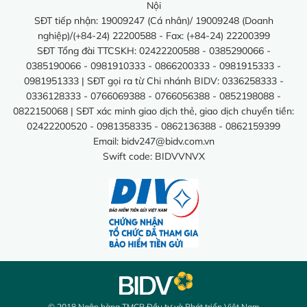
Nội
SĐT tiếp nhận: 19009247 (Cá nhân)/ 19009248 (Doanh
nghiệp)/(+84-24) 22200588 - Fax: (+84-24) 22200399
SĐT Tổng đài TTCSKH: 02422200588 - 0385290066 -
0385190066 - 0981910333 - 0866200333 - 0981915333 -
0981951333 | SĐT gọi ra từ Chi nhánh BIDV: 0336258333 -
0336128333 - 0766069388 - 0766056388 - 0852198088 -
0822150068 | SĐT xác minh giao dịch thẻ, giao dịch chuyển tiền:
02422200520 - 0981358335 - 0862136388 - 0862159399
Email:
bidv247@bidv.com.vn
Swift code: BIDVVNVX
© 2018 Ngân hàng TMCP Đầu tư và Phát triển Việt Nam