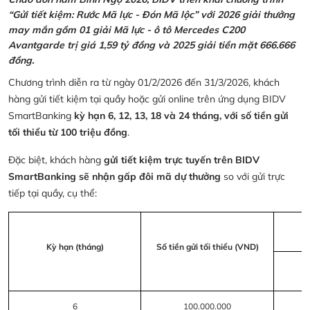
“Gửi tiết kiệm: Rước Mã lực - Đón Mã lộc” với 2026 giải thưởng
may mắn gồm 01 giải Mã lực - ô tô Mercedes C200
Avantgarde trị giá 1,59 tỷ đồng và 2025 giải tiền mặt 666.666
đồng.
Chương trình diễn ra từ ngày 01/2/2026 đến 31/3/2026, khách
hàng gửi tiết kiệm tại quầy hoặc gửi online trên ứng dụng BIDV
SmartBanking
kỳ hạn 6, 12, 13, 18 và 24 tháng, với số tiền gửi
tối thiểu từ 100 triệu đồng
.
Đặc biệt, khách hàng
gửi tiết kiệm trực tuyến trên BIDV
SmartBanking sẽ nhận gấp đôi mã dự thưởng
so với gửi trực
tiếp tại quầy, cụ thể:
Kỳ hạn (tháng)
Số tiền gửi tối thiểu (VND)
6
100.000.000