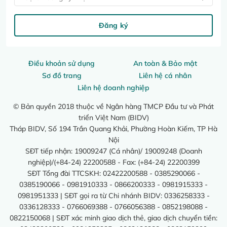
Đăng ký
Điều khoản sử dụng
An toàn & Bảo mật
Sơ đồ trang
Liên hệ cá nhân
Liên hệ doanh nghiệp
© Bản quyền 2018 thuộc về Ngân hàng TMCP Đầu tư và Phát
triển Việt Nam (BIDV)
Tháp BIDV, Số 194 Trần Quang Khải, Phường Hoàn Kiếm, TP Hà
Nội
SĐT tiếp nhận: 19009247 (Cá nhân)/ 19009248 (Doanh
nghiệp)/(+84-24) 22200588 - Fax: (+84-24) 22200399
SĐT Tổng đài TTCSKH: 02422200588 - 0385290066 -
0385190066 - 0981910333 - 0866200333 - 0981915333 -
0981951333 | SĐT gọi ra từ Chi nhánh BIDV: 0336258333 -
0336128333 - 0766069388 - 0766056388 - 0852198088 -
0822150068 | SĐT xác minh giao dịch thẻ, giao dịch chuyển tiền: