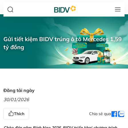
Gửi tiết kiệm BIDV trúng ô tô Mercedes 1,59
tỷ đồng
Đăng tải ngày
30/01/2026
Thích
Chia sẻ qua
Chào đón năm Bính Ngọ 2026, BIDV triển khai chương trình