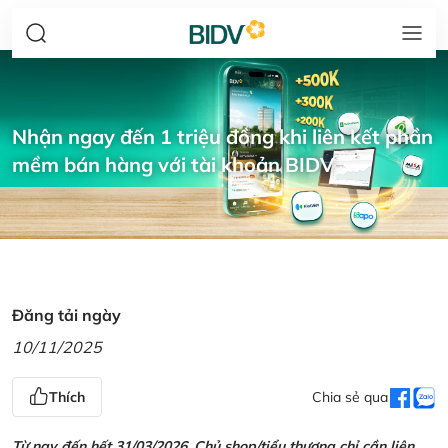
Nhận ngay đến 1 triệu đồng khi liên kết phần
mềm bán hàng với tài khoản BIDV
Đăng tải ngày
10/11/2025
Thích
Chia sẻ qua
Từ nay đến hết 31/03/2026, Chủ shop/tiểu thương chỉ cần liên