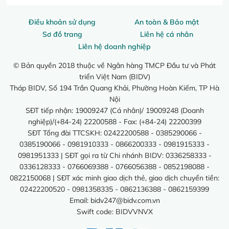
Điều khoản sử dụng
An toàn & Bảo mật
Sơ đồ trang
Liên hệ cá nhân
Liên hệ doanh nghiệp
© Bản quyền 2018 thuộc về Ngân hàng TMCP Đầu tư và Phát
triển Việt Nam (BIDV)
Tháp BIDV, Số 194 Trần Quang Khải, Phường Hoàn Kiếm, TP Hà
Nội
SĐT tiếp nhận: 19009247 (Cá nhân)/ 19009248 (Doanh
nghiệp)/(+84-24) 22200588 - Fax: (+84-24) 22200399
SĐT Tổng đài TTCSKH: 02422200588 - 0385290066 -
0385190066 - 0981910333 - 0866200333 - 0981915333 -
0981951333 | SĐT gọi ra từ Chi nhánh BIDV: 0336258333 -
0336128333 - 0766069388 - 0766056388 - 0852198088 -
0822150068 | SĐT xác minh giao dịch thẻ, giao dịch chuyển tiền:
02422200520 - 0981358335 - 0862136388 - 0862159399
Email:
bidv247@bidv.com.vn
Swift code: BIDVVNVX