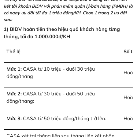
kết tài khoản BIDV với phần mềm quản lý/bán hàng (PMBH) là
có ngay ưu đãi tối đa 1 triệu đồng/KH. Chọn 1 trong 2 ưu đãi
sau:
1) BIDV hoàn tiền theo hiệu quả khách hàng từng
tháng, tối đa 1.000.000đ/KH
Thể lệ
Số ti
Mức 1:
CASA từ 10 triệu - dưới 30 triệu
Hoàn 
đồng/tháng
Mức 2:
CASA từ 30 triệu - dưới 50 triệu
Hoàn 
đồng/tháng:
Mức 3:
CASA từ 50 triệu đồng/tháng trở lên:
Hoàn 
CASA xét tại tháng liền sau tháng liên kết phần