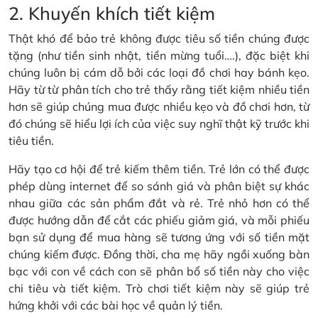
2. Khuyến khích tiết kiệm
Thật khó để bảo trẻ không được tiêu số tiền chúng được
tặng (như tiền sinh nhật, tiền mừng tuổi….), đặc biệt khi
chúng luôn bị cám dỗ bởi các loại đồ chơi hay bánh kẹo.
Hãy từ từ phân tích cho trẻ thấy rằng tiết kiệm nhiều tiền
hơn sẽ giúp chúng mua được nhiều kẹo và đồ chơi hơn, từ
đó chúng sẽ hiểu lợi ích của việc suy nghĩ thật kỹ trước khi
tiêu tiền.
Hãy tạo cơ hội để trẻ kiếm thêm tiền. Trẻ lớn có thể được
phép dùng internet để so sánh giá và phân biệt sự khác
nhau giữa các sản phẩm đắt và rẻ. Trẻ nhỏ hơn có thể
được hướng dẫn để cắt các phiếu giảm giá, và mỗi phiếu
bạn sử dụng để mua hàng sẽ tương ứng với số tiền mặt
chúng kiếm được. Đồng thời, cha mẹ hãy ngồi xuống bàn
bạc với con về cách con sẽ phân bổ số tiền này cho việc
chi tiêu và tiết kiệm. Trò chơi tiết kiệm này sẽ giúp trẻ
hứng khởi với các bài học về quản lý tiền.