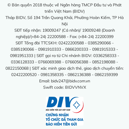
© Bản quyền 2018 thuộc về Ngân hàng TMCP Đầu tư và Phát
triển Việt Nam (BIDV)
Tháp BIDV, Số 194 Trần Quang Khải, Phường Hoàn Kiếm, TP Hà
Nội
SĐT tiếp nhận: 19009247 (Cá nhân)/ 19009248 (Doanh
nghiệp)/(+84-24) 22200588 - Fax: (+84-24) 22200399
SĐT Tổng đài TTCSKH: 02422200588 - 0385290066 -
0385190066 - 0981910333 - 0866200333 - 0981915333 -
0981951333 | SĐT gọi ra từ Chi nhánh BIDV: 0336258333 -
0336128333 - 0766069388 - 0766056388 - 0852198088 -
0822150068 | SĐT xác minh giao dịch thẻ, giao dịch chuyển tiền:
02422200520 - 0981358335 - 0862136388 - 0862159399
Email:
bidv247@bidv.com.vn
Swift code: BIDVVNVX