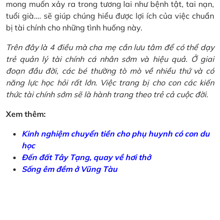
mong muốn xảy ra trong tương lai như bệnh tật, tai nạn,
tuổi già…. sẽ giúp chúng hiểu được lợi ích của việc chuẩn
bị tài chính cho những tình huống này.
Trên đây là 4 điều mà cha mẹ cần lưu tâm để có thể dạy
trẻ quản lý tài chính cá nhân sớm và hiệu quả. Ở giai
đoạn đầu đời, các bé thường tò mò về nhiều thứ và có
năng lực học hỏi rất lớn. Việc trang bị cho con các kiến
thức tài chính sớm sẽ là hành trang theo trẻ cả cuộc đời.
Xem thêm:
Kinh nghiệm chuyển tiền cho phụ huynh có con du
học
Đến đất Tây Tạng, quay về hơi thở
Sống êm đềm ở Vũng Tàu