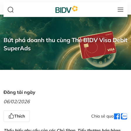
Bứt phá doanh thu cùng Thẻ BIDV Visa Debit
SuperAds
Đăng tải ngày
06/02/2026
Thích
Chia sẻ qua
Thấu hiểu nhu cầu của các Chủ Shop, Tiểu thương bán hàng