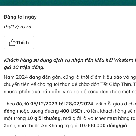
Đăng tải ngày
05/12/2023
Thích
Khách hàng sử dụng dịch vụ nhận tiền kiều hối Western U
giá 10 triệu đồng.
Năm 2024 đang đến gần, cũng là thời điểm kiều bào và ngư
chuyển tiền về cho người thân để chào đón Tết Giáp Thìn.
những phần quà hấp dẫn, ý nghĩa để cùng đón chào một nă
Theo đó,
từ 05/12/2023 tới 28/02/2024
, với mỗi giao dịch
đồng
(hoặc tương đương
400 USD
) trở lên, khách hàng s
một trong
10 giải thưởng
, mỗi giải là voucher mua hàng t
Xanh, nhà thuốc An Khang trị giá
10.000.000 đồng/giải
.