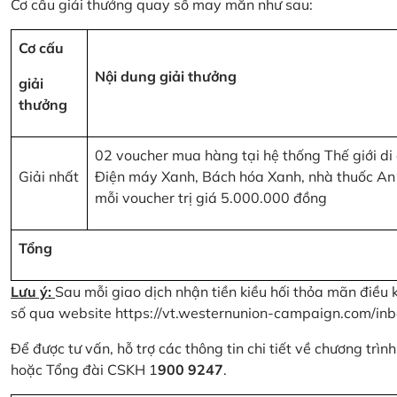
Cơ cấu giải thưởng quay số may mắn như sau:
Cơ cấu
Nội dung giải thưởng
giải
thưởng
02 voucher mua hàng tại hệ thống Thế giới di
Giải nhất
Điện máy Xanh, Bách hóa Xanh, nhà thuốc An
mỗi voucher trị giá 5.000.000 đồng
Tổng
Lưu ý:
Sau mỗi giao dịch nhận tiền kiều hối thỏa mãn điều 
số qua website
https://vt.westernunion-campaign.com/inb
Để được tư vấn, hỗ trợ các thông tin chi tiết về chương trì
hoặc Tổng đài CSKH 1
900 9247
.