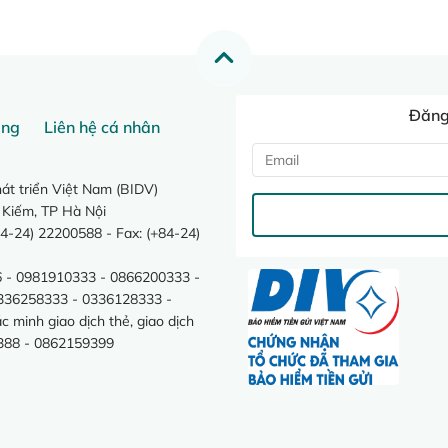
Đăng 
ang
Liên hệ cá nhân
t triển Việt Nam (BIDV)
 Kiếm, TP Hà Nội
4-24) 22200588 - Fax: (+84-24)
 - 0981910333 - 0866200333 -
0336258333 - 0336128333 -
minh giao dịch thẻ, giao dịch
388 - 0862159399