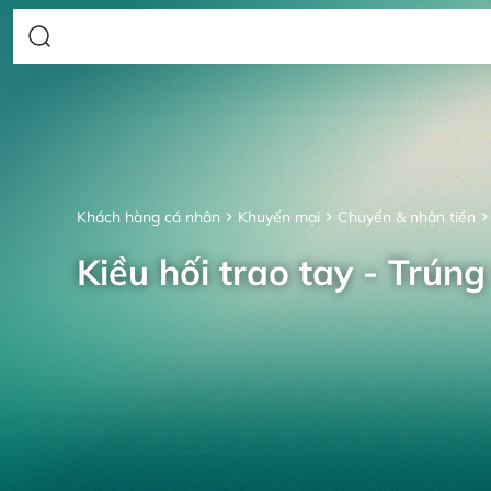
Khách hàng cá nhân
Khuyến mại
Chuyển & nhận tiền
Kiều hối trao tay - Trúng