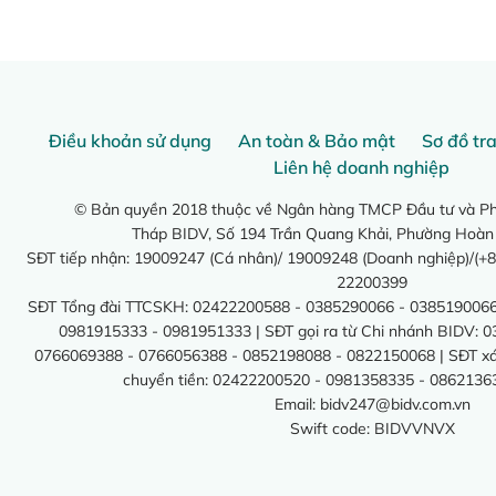
Điều khoản sử dụng
An toàn & Bảo mật
Sơ đồ tr
Liên hệ doanh nghiệp
© Bản quyền 2018 thuộc về Ngân hàng TMCP Đầu tư và Phá
Tháp BIDV, Số 194 Trần Quang Khải, Phường Hoàn
SĐT tiếp nhận: 19009247 (Cá nhân)/ 19009248 (Doanh nghiệp)/(+8
22200399
SĐT Tổng đài TTCSKH: 02422200588 - 0385290066 - 0385190066
0981915333 - 0981951333 | SĐT gọi ra từ Chi nhánh BIDV: 
0766069388 - 0766056388 - 0852198088 - 0822150068 | SĐT xác 
chuyển tiền: 02422200520 - 0981358335 - 0862136
Email:
bidv247@bidv.com.vn
Swift code: BIDVVNVX