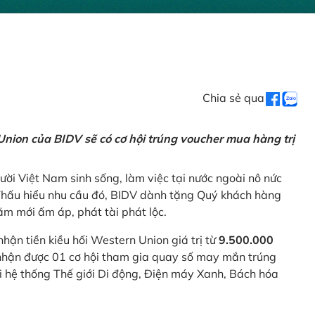
Chia sẻ qua
nion của BIDV sẽ có cơ hội trúng voucher mua hàng trị
ời Việt Nam sinh sống, làm việc tại nước ngoài nô nức
 Thấu hiểu nhu cầu đó, BIDV dành tặng Quý khách hàng
m mới ấm áp, phát tài phát lộc.
 nhận tiền kiều hối Western Union giá trị từ
9.500.000
ẽ nhận được 01 cơ hội tham gia quay số may mắn trúng
ại hệ thống Thế giới Di động, Điện máy Xanh, Bách hóa