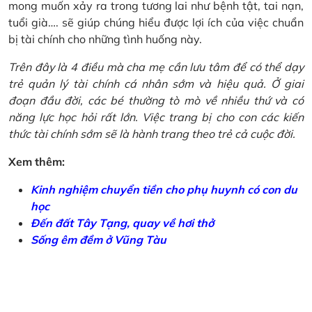
mong muốn xảy ra trong tương lai như bệnh tật, tai nạn,
tuổi già…. sẽ giúp chúng hiểu được lợi ích của việc chuẩn
bị tài chính cho những tình huống này.
Trên đây là 4 điều mà cha mẹ cần lưu tâm để có thể dạy
trẻ quản lý tài chính cá nhân sớm và hiệu quả. Ở giai
đoạn đầu đời, các bé thường tò mò về nhiều thứ và có
năng lực học hỏi rất lớn. Việc trang bị cho con các kiến
thức tài chính sớm sẽ là hành trang theo trẻ cả cuộc đời.
Xem thêm:
Kinh nghiệm chuyển tiền cho phụ huynh có con du
học
Đến đất Tây Tạng, quay về hơi thở
Sống êm đềm ở Vũng Tàu