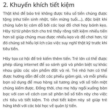
2. Khuyến khích tiết kiệm
Thật khó để bảo trẻ không được tiêu số tiền chúng được
tặng (như tiền sinh nhật, tiền mừng tuổi….), đặc biệt khi
chúng luôn bị cám dỗ bởi các loại đồ chơi hay bánh kẹo.
Hãy từ từ phân tích cho trẻ thấy rằng tiết kiệm nhiều tiền
hơn sẽ giúp chúng mua được nhiều kẹo và đồ chơi hơn, từ
đó chúng sẽ hiểu lợi ích của việc suy nghĩ thật kỹ trước khi
tiêu tiền.
Hãy tạo cơ hội để trẻ kiếm thêm tiền. Trẻ lớn có thể được
phép dùng internet để so sánh giá và phân biệt sự khác
nhau giữa các sản phẩm đắt và rẻ. Trẻ nhỏ hơn có thể
được hướng dẫn để cắt các phiếu giảm giá, và mỗi phiếu
bạn sử dụng để mua hàng sẽ tương ứng với số tiền mặt
chúng kiếm được. Đồng thời, cha mẹ hãy ngồi xuống bàn
bạc với con về cách con sẽ phân bổ số tiền này cho việc
chi tiêu và tiết kiệm. Trò chơi tiết kiệm này sẽ giúp trẻ
hứng khởi với các bài học về quản lý tiền.