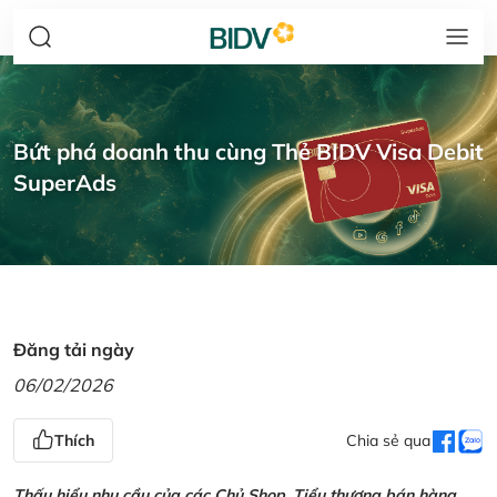
Bứt phá doanh thu cùng Thẻ BIDV Visa Debit
SuperAds
Đăng tải ngày
06/02/2026
Thích
Chia sẻ qua
Thấu hiểu nhu cầu của các Chủ Shop, Tiểu thương bán hàng