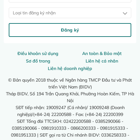
Loại tin đăng ký nhận
Đăng ký
Điều khoản sử dụng
An toàn & Bảo mật
Sơ đồ trang
Liên hệ cá nhân
Liên hệ doanh nghiệp
© Bản quyền 2018 thuộc về Ngân hàng TMCP Đầu tư và Phát
triển Việt Nam (BIDV)
Tháp BIDV, Số 194 Trần Quang Khải, Phường Hoàn Kiếm, TP Hà
Nội
SĐT tiếp nhận: 19009247 (Cá nhân)/ 19009248 (Doanh
nghiệp)/(+84-24) 22200588 - Fax: (+84-24) 22200399
SĐT Tổng đài TTCSKH: 02422200588 - 0385290066 -
0385190066 - 0981910333 - 0866200333 - 0981915333 -
0981951333 | SĐT gọi ra từ Chi nhánh BIDV: 0336258333 -