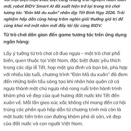
mới, robot BIDV Smart AI đã xuất hiện trở lại trong trò chơi
tương tác “Đón Mã du xuân” nhân dịp Tết Bính Ngọ 2026. Trải
nghiệm hấp dẫn cùng hàng trăm nghìn giải thưởng giá trị để
cùng khai mở một năm mới đầy tài lộc cùng BIDV.
Từ trò chơi dân gian đến game tương tác trên ứng dụng
ngân hàng:
Lấy ý tưởng từ trò chơi cờ đua ngựa – một trò chơi phổ
biến, quen thuộc tại Việt Nam, đặc biệt được yêu thích
trong các dịp lễ Tết, họp mặt gia đình và bạn bè, phù hợp
với nhiều lứa tuổi, chương trình “Đón Mã du xuân” đã đem
đến những biến tấu sáng tạo khi nhân hóa quân cờ cá
ngựa thành một chú ngựa nhỏ rong ruổi trên hành trình
khám phá vẻ đẹp của quê hương đất nước khi Tết đến
xuân về. Mỗi lần gieo xúc xắc không chỉ mang đến cơ hội
trúng các phần quà hấp dẫn từ chương trình mà còn là
một bước tiến trên con đường khám phá di sản, vẻ đẹp
của đất nước và con người Việt Nam.