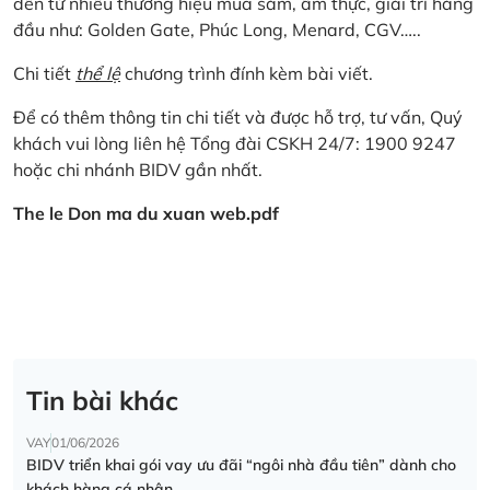
đến từ nhiều thương hiệu mua sắm, ẩm thực, giải trí hàng
đầu như: Golden Gate, Phúc Long, Menard, CGV…..
Chi tiết
thể lệ
chương trình đính kèm bài viết.
Để có thêm thông tin chi tiết và được hỗ trợ, tư vấn, Quý
khách vui lòng liên hệ Tổng đài CSKH 24/7: 1900 9247
hoặc chi nhánh BIDV gần nhất.
The le Don ma du xuan web.pdf
Tin bài khác
VAY
01/06/2026
BIDV triển khai gói vay ưu đãi “ngôi nhà đầu tiên” dành cho
khách hàng cá nhân