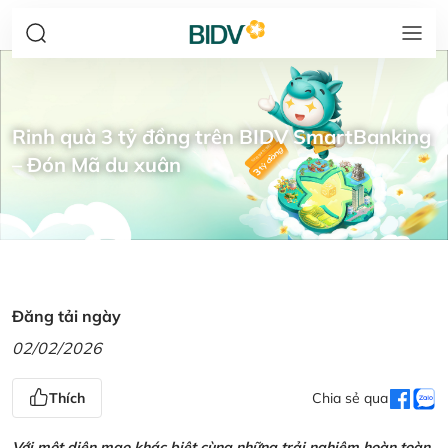
Rinh quà 3 tỷ đồng trên BIDV SmartBanking
– Đón Mã du xuân
Đăng tải ngày
02/02/2026
Thích
Chia sẻ qua
Với một diện mạo khác biệt cùng những trải nghiệm hoàn toàn