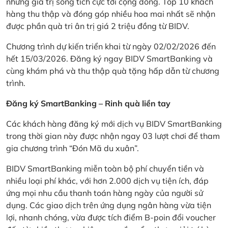
những giá trị sống tích cực tới cộng đồng. Top 10 khách
hàng thu thập và đóng góp nhiều hoa mai nhất sẽ nhận
được phần quà tri ân trị giá 2 triệu đồng từ BIDV.
Chương trình dự kiến triển khai từ ngày 02/02/2026 đến
hết 15/03/2026. Đăng ký ngay BIDV SmartBanking và
cùng khám phá và thu thập quà tặng hấp dẫn từ chương
trình.
Đăng ký SmartBanking – Rinh quà liền tay
Các khách hàng đăng ký mới dịch vụ BIDV SmartBanking
trong thời gian này được nhận ngay 03 lượt chơi để tham
gia chương trình “Đón Mã du xuân”.
BIDV SmartBanking miễn toàn bộ phí chuyển tiền và
nhiều loại phí khác, với hơn 2.000 dịch vụ tiện ích, đáp
ứng mọi nhu cầu thanh toán hàng ngày của người sử
dụng. Các giao dịch trên ứng dụng ngân hàng vừa tiện
lợi, nhanh chóng, vừa được tích điểm B-poin đổi voucher