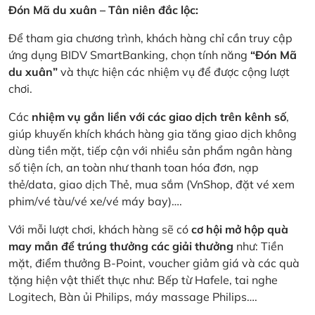
Đón Mã du xuân – Tân niên đắc lộc:
Để tham gia chương trình, khách hàng chỉ cần truy cập
ứng dụng BIDV SmartBanking, chọn tính năng
“Đón Mã
du xuân”
và thực hiện các nhiệm vụ để được cộng lượt
chơi.
Các
nhiệm vụ gắn liền với các giao dịch trên kênh số
,
giúp khuyến khích khách hàng gia tăng giao dịch không
dùng tiền mặt, tiếp cận với nhiều sản phẩm ngân hàng
số tiện ích, an toàn như thanh toan hóa đơn, nạp
thẻ/data, giao dịch Thẻ, mua sắm (VnShop, đặt vé xem
phim/vé tàu/vé xe/vé máy bay)….
Với mỗi lượt chơi, khách hàng sẽ có
cơ hội mở hộp quà
may mắn để trúng thưởng các giải thưởng
như: Tiền
mặt, điểm thưởng B-Point, voucher giảm giá và các quà
tặng hiện vật thiết thực như: Bếp từ Hafele, tai nghe
Logitech, Bàn ủi Philips, máy massage Philips….