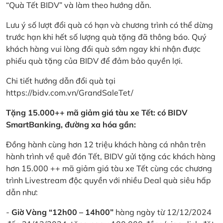
“Quà Tết BIDV” và làm theo hướng dẫn.
Lưu ý số lượt đổi quà có hạn và chương trình có thể dừng
trước hạn khi hết số lượng quà tặng đã thông báo. Quý
khách hàng vui lòng đổi quà sớm ngay khi nhận được
phiếu quà tặng của BIDV để đảm bảo quyền lợi.
Chi tiết hướng dẫn đổi quà tại
https://bidv.com.vn/GrandSaleTet/
Tặng 15.000++ mã giảm giá tàu xe Tết: có BIDV
SmartBanking, đường xa hóa gần:
Đồng hành cùng hơn 12 triệu khách hàng cá nhân trên
hành trình về quê đón Tết, BIDV gửi tặng các khách hàng
hơn 15.000 ++ mã giảm giá tàu xe Tết cùng các chương
trình Livestream độc quyền với nhiều Deal quà siêu hấp
dẫn như:
-
Giờ Vàng “12h00 – 14h00”
hàng ngày từ 12/12/2024