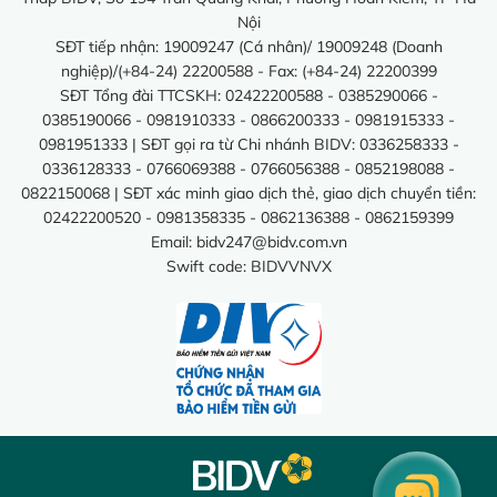
Nội
SĐT tiếp nhận: 19009247 (Cá nhân)/ 19009248 (Doanh
nghiệp)/(+84-24) 22200588 - Fax: (+84-24) 22200399
SĐT Tổng đài TTCSKH: 02422200588 - 0385290066 -
0385190066 - 0981910333 - 0866200333 - 0981915333 -
0981951333 | SĐT gọi ra từ Chi nhánh BIDV: 0336258333 -
0336128333 - 0766069388 - 0766056388 - 0852198088 -
0822150068 | SĐT xác minh giao dịch thẻ, giao dịch chuyển tiền:
02422200520 - 0981358335 - 0862136388 - 0862159399
Email:
bidv247@bidv.com.vn
Swift code: BIDVVNVX