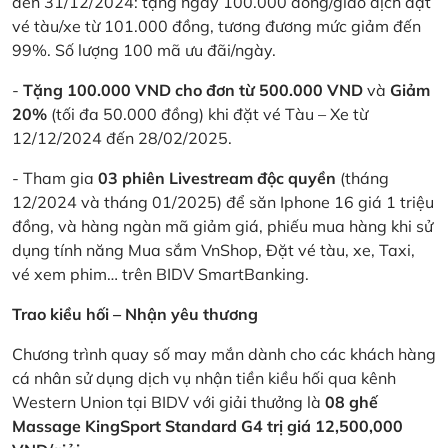
đến 31/12/2024: tặng ngay 100.000 đồng/giao dịch đặt
vé tàu/xe từ 101.000 đồng, tương đương mức giảm đến
99%. Số lượng 100 mã ưu đãi/ngày.
-
Tặng 100.000 VND cho đơn từ 500.000 VND
và
Giảm
20%
(tối đa 50.000 đồng) khi đặt vé Tàu – Xe từ
12/12/2024 đến 28/02/2025.
- Tham gia
03 phiên Livestream độc quyền
(tháng
12/2024 và tháng 01/2025) để săn Iphone 16 giá 1 triệu
đồng, và hàng ngàn mã giảm giá, phiếu mua hàng khi sử
dụng tính năng Mua sắm VnShop, Đặt vé tàu, xe, Taxi,
vé xem phim… trên BIDV SmartBanking.
Trao kiều hối – Nhận yêu thương
Chương trình quay số may mắn dành cho các khách hàng
cá nhân sử dụng dịch vụ nhận tiền kiều hối qua kênh
Western Union tại BIDV với giải thưởng là
08 ghế
Massage KingSport Standard G4 trị giá 12,500,000