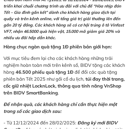
triển khai chuỗi chương trình ưu đãi với chủ đề “Hòa nhịp đón
Tết – Gia đình gắn kết” dành cho khách hàng giao dịch tại
quầy và trên kênh online, với tổng giá trị giải thưởng lên đến
gần 20 tỷ đồng. Các khách hàng sẽ có cơ hội trúng ô tô Vinfast
VF7, nhận 46.5000 quà hiện vật, 15.000 mã giảm giá 20% và
nhiều ưu đãi hấp dẫn khác.
Hàng chục ngàn quà tặng 1Đ phiên bản giới hạn:
Với mục tiêu đem lại cho các khách hàng những trải
nghiệm hoàn toàn mới trên kênh số, BIDV tặng các khách
hàng
46.500 phiếu quà tặng 1Đ
để đổi các quà tặng
phiên bản Tết 2025 như gối cổ du lịch,
túi đay thời trang,
cốc giữ nhiệt LocknLock, thông qua tính năng VnShop
trên BIDV SmartBanking
.
Để nhận quà, các khách hàng chỉ cần thực hiện một
trong số các giao dịch sau:
- Từ 12/12/2024 đến 28/02/2025:
Đăng ký mới BIDV