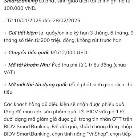
SmartBanking
có phát sinh giao dịch tài chính ghi nợ từ
100,000 VNĐ.
- Từ 10/01/2025 đến 28/02/2025:
+
Gửi tiết kiệm
tại quầy/online kỳ hạn 3 tháng, 6 tháng, 9
tháng số tiền từ 200 triệu đồng; không rút trước hạn.
+
Chuyển tiền quốc tế
từ 2,000 USD.
+
Mở tài khoản Như Ý
có thu phí từ 1 triệu đồng (chưa
VAT)
+
Mở mới thẻ tín dụng quốc tế
có phát sinh giao dịch chi
tiêu.
Các khách hàng đủ điều kiện sẽ nhận được phiếu quà
tặng để mua các sản phẩm quà Tết BIDV với giá 1 Đ,
dưới dạng mã giảm giá được gửi trong tin nhắn OTT trên
BIDV SmartBanking. Để đối quà, khách hàng đăng nhập
BIDV SmartBanking, chọn tính năng “VnShop”, chọn tiếp