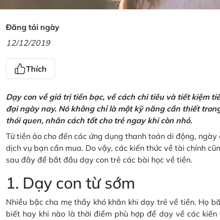
Đăng tải ngày
12/12/2019
Thích
Dạy con về giá trị tiền bạc, về cách chi tiêu và tiết kiệm 
đại ngày nay. Nó không chỉ là một kỹ năng cần thiết tro
thói quen, nhân cách tốt cho trẻ ngay khi còn nhỏ.
Từ tiền ảo cho đến các ứng dụng thanh toán di động, ngày 
dịch vụ bạn cần mua. Do vậy, các kiến thức về tài chính c
sau đây để bắt đầu dạy con trẻ các bài học về tiền.
1. Dạy con từ sớm
Nhiều bậc cha mẹ thấy khó khăn khi dạy trẻ về tiền. Họ bă
biết hay khi nào là thời điểm phù hợp để dạy về các kiến