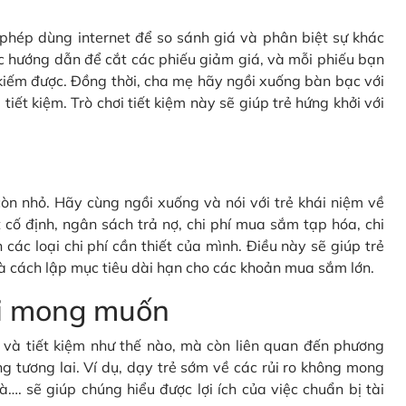
c phép dùng internet để so sánh giá và phân biệt sự khác
c hướng dẫn để cắt các phiếu giảm giá, và mỗi phiếu bạn
kiếm được. Đồng thời, cha mẹ hãy ngồi xuống bàn bạc với
tiết kiệm. Trò chơi tiết kiệm này sẽ giúp trẻ hứng khởi với
òn nhỏ. Hãy cùng ngồi xuống và nói với trẻ khái niệm về
cố định, ngân sách trả nợ, chi phí mua sắm tạp hóa, chi
 các loại chi phí cần thiết của mình. Điều này sẽ giúp trẻ
à cách lập mục tiêu dài hạn cho các khoản mua sắm lớn.
oài mong muốn
gì và tiết kiệm như thế nào, mà còn liên quan đến phương
g tương lai. Ví dụ, dạy trẻ sớm về các rủi ro không mong
à…. sẽ giúp chúng hiểu được lợi ích của việc chuẩn bị tài