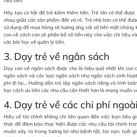
tiêu tiền.
Hãy tạo cơ hội để trẻ kiếm thêm tiền. Trẻ lớn có thể đượ
nhau giữa các sản phẩm đắt và rẻ. Trẻ nhỏ hơn có thể đượ
sử dụng để mua hàng sẽ tương ứng với số tiền mặt chúng 
con về cách con sẽ phân bổ số tiền này cho việc chi tiêu và 
các bài học về quản lý tiền.
3. Dạy trẻ về ngân sách
Dạy con về ngân sách được cho là hiệu quả nhất khi con c
ngân sách và các loại ngân sách như ngân sách sinh hoạt 
phí đi lại… Hướng dẫn trẻ lập ngân sách riêng và tính toán
học cách ưu tiên các nhu cầu cần thiết hơn là mong muốn v
4. Dạy trẻ về các chi phí ng
Hiểu về tài chính không chỉ liên quan đến việc bạn tiêu 
thức để đảm bảo thực hiện được các nhu cầu tài chính tron
muốn xảy ra trong tương lai như bệnh tật, tai nạn, tuổi gi