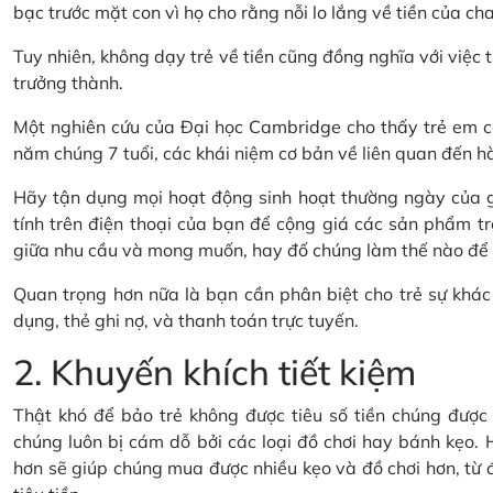
bạc trước mặt con vì họ cho rằng nỗi lo lắng về tiền của cha
Tuy nhiên, không dạy trẻ về tiền cũng đồng nghĩa với việc t
trưởng thành.
Một nghiên cứu của Đại học Cambridge cho thấy trẻ em có
năm chúng 7 tuổi, các khái niệm cơ bản về liên quan đến hành
Hãy tận dụng mọi hoạt động sinh hoạt thường ngày của gi
tính trên điện thoại của bạn để cộng giá các sản phẩm tr
giữa nhu cầu và mong muốn, hay đố chúng làm thế nào để ti
Quan trọng hơn nữa là bạn cần phân biệt cho trẻ sự khác 
dụng, thẻ ghi nợ, và thanh toán trực tuyến.
2. Khuyến khích tiết kiệm
Thật khó để bảo trẻ không được tiêu số tiền chúng được t
chúng luôn bị cám dỗ bởi các loại đồ chơi hay bánh kẹo. H
hơn sẽ giúp chúng mua được nhiều kẹo và đồ chơi hơn, từ đó