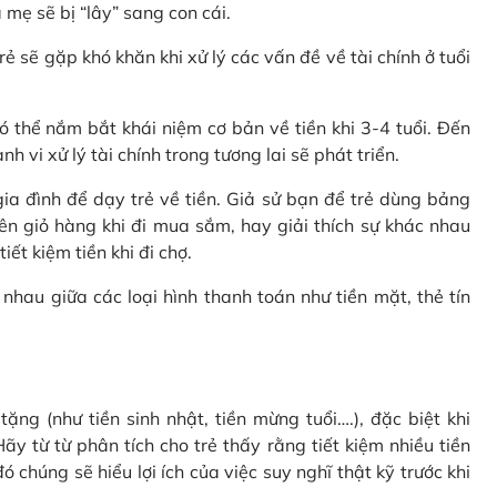
 mẹ sẽ bị “lây” sang con cái.
rẻ sẽ gặp khó khăn khi xử lý các vấn đề về tài chính ở tuổi
 thể nắm bắt khái niệm cơ bản về tiền khi 3-4 tuổi. Đến
 vi xử lý tài chính trong tương lai sẽ phát triển.
a đình để dạy trẻ về tiền. Giả sử bạn để trẻ dùng bảng
ên giỏ hàng khi đi mua sắm, hay giải thích sự khác nhau
ết kiệm tiền khi đi chợ.
nhau giữa các loại hình thanh toán như tiền mặt, thẻ tín
ặng (như tiền sinh nhật, tiền mừng tuổi….), đặc biệt khi
ãy từ từ phân tích cho trẻ thấy rằng tiết kiệm nhiều tiền
 chúng sẽ hiểu lợi ích của việc suy nghĩ thật kỹ trước khi