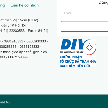
Đăng 
ang
Liên hệ cá nhân
t triển Việt Nam (BIDV)
 Kiếm, TP Hà Nội
4-24) 22200588 - Fax: (+84-24)
 - 0981910333 - 0866200333 -
0336258333 - 0336128333 -
minh giao dịch thẻ, giao dịch
388 - 0862159399
Việt Nam