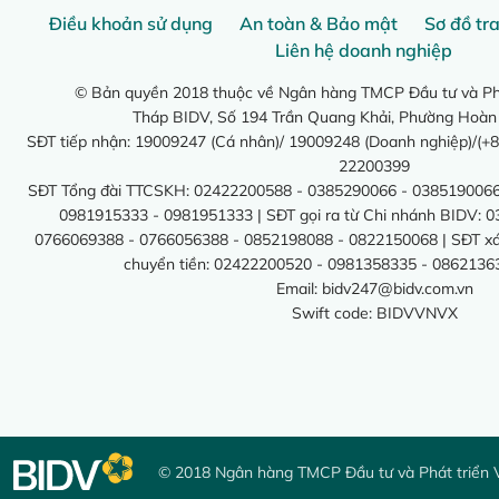
Điều khoản sử dụng
An toàn & Bảo mật
Sơ đồ tr
Liên hệ doanh nghiệp
© Bản quyền 2018 thuộc về Ngân hàng TMCP Đầu tư và Phá
Tháp BIDV, Số 194 Trần Quang Khải, Phường Hoàn
SĐT tiếp nhận: 19009247 (Cá nhân)/ 19009248 (Doanh nghiệp)/(+8
22200399
SĐT Tổng đài TTCSKH: 02422200588 - 0385290066 - 0385190066
0981915333 - 0981951333 | SĐT gọi ra từ Chi nhánh BIDV: 
0766069388 - 0766056388 - 0852198088 - 0822150068 | SĐT xác 
chuyển tiền: 02422200520 - 0981358335 - 0862136
Email:
bidv247@bidv.com.vn
Swift code: BIDVVNVX
© 2018 Ngân hàng TMCP Đầu tư và Phát triển 