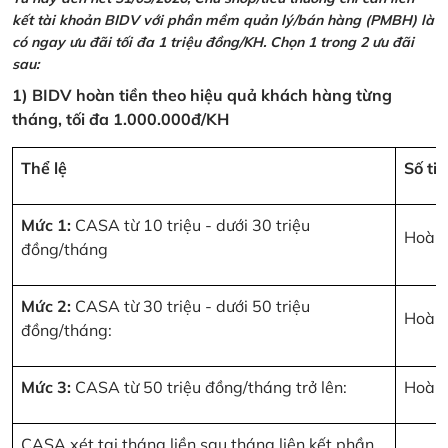
kết tài khoản BIDV với phần mềm quản lý/bán hàng (PMBH) là
có ngay ưu đãi tối đa 1 triệu đồng/KH. Chọn 1 trong 2 ưu đãi
sau:
1) BIDV hoàn tiền theo hiệu quả khách hàng từng
tháng, tối đa 1.000.000đ/KH
Thể lệ
Số ti
Mức 1:
CASA từ 10 triệu - dưới 30 triệu
Hoàn 
đồng/tháng
Mức 2:
CASA từ 30 triệu - dưới 50 triệu
Hoàn 
đồng/tháng:
Mức 3:
CASA từ 50 triệu đồng/tháng trở lên:
Hoàn 
CASA xét tại tháng liền sau tháng liên kết phần