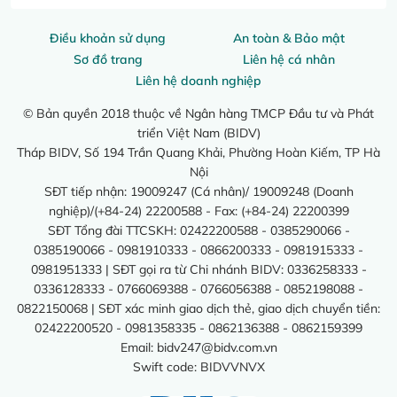
Điều khoản sử dụng
An toàn & Bảo mật
Sơ đồ trang
Liên hệ cá nhân
Liên hệ doanh nghiệp
© Bản quyền 2018 thuộc về Ngân hàng TMCP Đầu tư và Phát
triển Việt Nam (BIDV)
Tháp BIDV, Số 194 Trần Quang Khải, Phường Hoàn Kiếm, TP Hà
Nội
SĐT tiếp nhận: 19009247 (Cá nhân)/ 19009248 (Doanh
nghiệp)/(+84-24) 22200588 - Fax: (+84-24) 22200399
SĐT Tổng đài TTCSKH: 02422200588 - 0385290066 -
0385190066 - 0981910333 - 0866200333 - 0981915333 -
0981951333 | SĐT gọi ra từ Chi nhánh BIDV: 0336258333 -
0336128333 - 0766069388 - 0766056388 - 0852198088 -
0822150068 | SĐT xác minh giao dịch thẻ, giao dịch chuyển tiền:
02422200520 - 0981358335 - 0862136388 - 0862159399
Email:
bidv247@bidv.com.vn
Swift code: BIDVVNVX