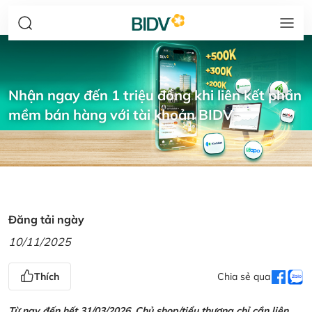
Nhận ngay đến 1 triệu đồng khi liên kết phần
mềm bán hàng với tài khoản BIDV
Đăng tải ngày
10/11/2025
Thích
Chia sẻ qua
Từ nay đến hết 31/03/2026, Chủ shop/tiểu thương chỉ cần liên