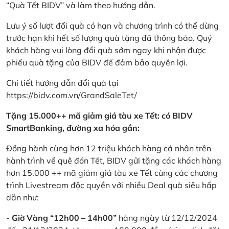
“Quà Tết BIDV” và làm theo hướng dẫn.
Lưu ý số lượt đổi quà có hạn và chương trình có thể dừng
trước hạn khi hết số lượng quà tặng đã thông báo. Quý
khách hàng vui lòng đổi quà sớm ngay khi nhận được
phiếu quà tặng của BIDV để đảm bảo quyền lợi.
Chi tiết hướng dẫn đổi quà tại
https://bidv.com.vn/GrandSaleTet/
Tặng 15.000++ mã giảm giá tàu xe Tết: có BIDV
SmartBanking, đường xa hóa gần:
Đồng hành cùng hơn 12 triệu khách hàng cá nhân trên
hành trình về quê đón Tết, BIDV gửi tặng các khách hàng
hơn 15.000 ++ mã giảm giá tàu xe Tết cùng các chương
trình Livestream độc quyền với nhiều Deal quà siêu hấp
dẫn như:
-
Giờ Vàng “12h00 – 14h00”
hàng ngày từ 12/12/2024