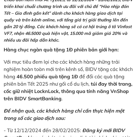
triển khai chuỗi chương trình ưu đãi với chủ đề “Hòa nhịp đón
Tết – Gia đình gắn kết” dành cho khách hàng giao dịch tại
quầy và trên kênh online, với tổng giá trị giải thưởng lên đến
gần 20 tỷ đồng. Các khách hàng sẽ có cơ hội trúng ô tô Vinfast
VF7, nhận 46.5000 quà hiện vật, 15.000 mã giảm giá 20% và
nhiều ưu đãi hấp dẫn khác.
Hàng chục ngàn quà tặng 1Đ phiên bản giới hạn:
Với mục tiêu đem lại cho các khách hàng những trải
nghiệm hoàn toàn mới trên kênh số, BIDV tặng các khách
hàng
46.500 phiếu quà tặng 1Đ
để đổi các quà tặng
phiên bản Tết 2025 như gối cổ du lịch,
túi đay thời trang,
cốc giữ nhiệt LocknLock, thông qua tính năng VnShop
trên BIDV SmartBanking
.
Để nhận quà, các khách hàng chỉ cần thực hiện một
trong số các giao dịch sau:
- Từ 12/12/2024 đến 28/02/2025:
Đăng ký mới BIDV