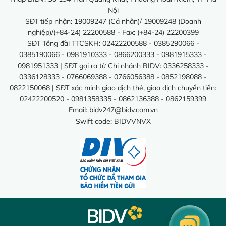
Nội
SĐT tiếp nhận: 19009247 (Cá nhân)/ 19009248 (Doanh
nghiệp)/(+84-24) 22200588 - Fax: (+84-24) 22200399
SĐT Tổng đài TTCSKH: 02422200588 - 0385290066 -
0385190066 - 0981910333 - 0866200333 - 0981915333 -
0981951333 | SĐT gọi ra từ Chi nhánh BIDV: 0336258333 -
0336128333 - 0766069388 - 0766056388 - 0852198088 -
0822150068 | SĐT xác minh giao dịch thẻ, giao dịch chuyển tiền:
02422200520 - 0981358335 - 0862136388 - 0862159399
Email:
bidv247@bidv.com.vn
Swift code: BIDVVNVX