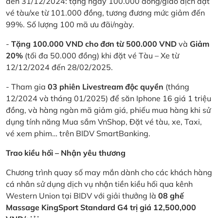
đến 31/12/2024: tặng ngay 100.000 đồng/giao dịch đặt
vé tàu/xe từ 101.000 đồng, tương đương mức giảm đến
99%. Số lượng 100 mã ưu đãi/ngày.
-
Tặng 100.000 VND cho đơn từ 500.000 VND
và
Giảm
20%
(tối đa 50.000 đồng) khi đặt vé Tàu – Xe từ
12/12/2024 đến 28/02/2025.
- Tham gia
03 phiên Livestream độc quyền
(tháng
12/2024 và tháng 01/2025) để săn Iphone 16 giá 1 triệu
đồng, và hàng ngàn mã giảm giá, phiếu mua hàng khi sử
dụng tính năng Mua sắm VnShop, Đặt vé tàu, xe, Taxi,
vé xem phim… trên BIDV SmartBanking.
Trao kiều hối – Nhận yêu thương
Chương trình quay số may mắn dành cho các khách hàng
cá nhân sử dụng dịch vụ nhận tiền kiều hối qua kênh
Western Union tại BIDV với giải thưởng là
08 ghế
Massage KingSport Standard G4 trị giá 12,500,000