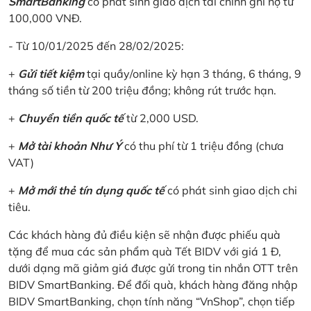
SmartBanking
có phát sinh giao dịch tài chính ghi nợ từ
100,000 VNĐ.
- Từ 10/01/2025 đến 28/02/2025:
+
Gửi tiết kiệm
tại quầy/online kỳ hạn 3 tháng, 6 tháng, 9
tháng số tiền từ 200 triệu đồng; không rút trước hạn.
+
Chuyển tiền quốc tế
từ 2,000 USD.
+
Mở tài khoản Như Ý
có thu phí từ 1 triệu đồng (chưa
VAT)
+
Mở mới thẻ tín dụng quốc tế
có phát sinh giao dịch chi
tiêu.
Các khách hàng đủ điều kiện sẽ nhận được phiếu quà
tặng để mua các sản phẩm quà Tết BIDV với giá 1 Đ,
dưới dạng mã giảm giá được gửi trong tin nhắn OTT trên
BIDV SmartBanking. Để đối quà, khách hàng đăng nhập
BIDV SmartBanking, chọn tính năng “VnShop”, chọn tiếp