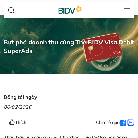
Bứt phá doanh thu cùng Thẻ BIDV Visa Debit
SuperAds
Đăng tải ngày
06/02/2026
Thích
Chia sẻ qua
Thấu hiểu nhu cầu của các Chủ Shop, Tiểu thương bán hàng