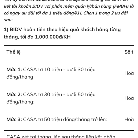
kết tài khoản BIDV với phần mềm quản lý/bán hàng (PMBH) là
có ngay ưu đãi tối đa 1 triệu đồng/KH. Chọn 1 trong 2 ưu đãi
sau:
1) BIDV hoàn tiền theo hiệu quả khách hàng từng
tháng, tối đa 1.000.000đ/KH
Thể lệ
Số ti
Mức 1:
CASA từ 10 triệu - dưới 30 triệu
Hoàn 
đồng/tháng
Mức 2:
CASA từ 30 triệu - dưới 50 triệu
Hoàn 
đồng/tháng:
Mức 3:
CASA từ 50 triệu đồng/tháng trở lên:
Hoàn 
CASA xét tại tháng liền sau tháng liên kết phần