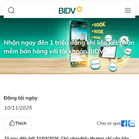
Nhận ngay đến 1 triệu đồng khi liên kết phần
mềm bán hàng với tài khoản BIDV
Đăng tải ngày
10/11/2025
Thích
Chia sẻ qua
Từ nay đến hết 31/03/2026, Chủ shop/tiểu thương chỉ cần liên