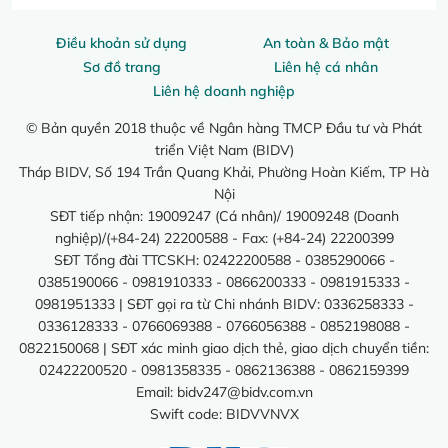
Điều khoản sử dụng
An toàn & Bảo mật
Sơ đồ trang
Liên hệ cá nhân
Liên hệ doanh nghiệp
© Bản quyền 2018 thuộc về Ngân hàng TMCP Đầu tư và Phát
triển Việt Nam (BIDV)
Tháp BIDV, Số 194 Trần Quang Khải, Phường Hoàn Kiếm, TP Hà
Nội
SĐT tiếp nhận: 19009247 (Cá nhân)/ 19009248 (Doanh
nghiệp)/(+84-24) 22200588 - Fax: (+84-24) 22200399
SĐT Tổng đài TTCSKH: 02422200588 - 0385290066 -
0385190066 - 0981910333 - 0866200333 - 0981915333 -
0981951333 | SĐT gọi ra từ Chi nhánh BIDV: 0336258333 -
0336128333 - 0766069388 - 0766056388 - 0852198088 -
0822150068 | SĐT xác minh giao dịch thẻ, giao dịch chuyển tiền:
02422200520 - 0981358335 - 0862136388 - 0862159399
Email:
bidv247@bidv.com.vn
Swift code: BIDVVNVX