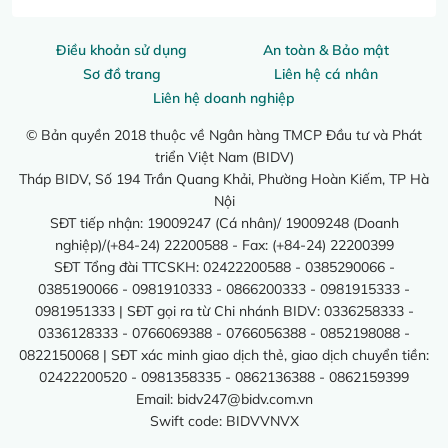
Điều khoản sử dụng
An toàn & Bảo mật
Sơ đồ trang
Liên hệ cá nhân
Liên hệ doanh nghiệp
© Bản quyền 2018 thuộc về Ngân hàng TMCP Đầu tư và Phát
triển Việt Nam (BIDV)
Tháp BIDV, Số 194 Trần Quang Khải, Phường Hoàn Kiếm, TP Hà
Nội
SĐT tiếp nhận: 19009247 (Cá nhân)/ 19009248 (Doanh
nghiệp)/(+84-24) 22200588 - Fax: (+84-24) 22200399
SĐT Tổng đài TTCSKH: 02422200588 - 0385290066 -
0385190066 - 0981910333 - 0866200333 - 0981915333 -
0981951333 | SĐT gọi ra từ Chi nhánh BIDV: 0336258333 -
0336128333 - 0766069388 - 0766056388 - 0852198088 -
0822150068 | SĐT xác minh giao dịch thẻ, giao dịch chuyển tiền:
02422200520 - 0981358335 - 0862136388 - 0862159399
Email:
bidv247@bidv.com.vn
Swift code: BIDVVNVX