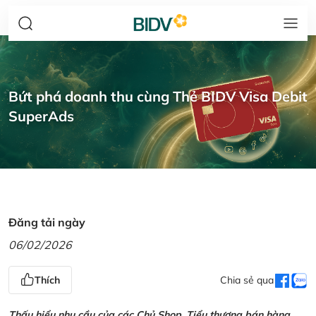
Bứt phá doanh thu cùng Thẻ BIDV Visa Debit
SuperAds
Đăng tải ngày
06/02/2026
Thích
Chia sẻ qua
Thấu hiểu nhu cầu của các Chủ Shop, Tiểu thương bán hàng