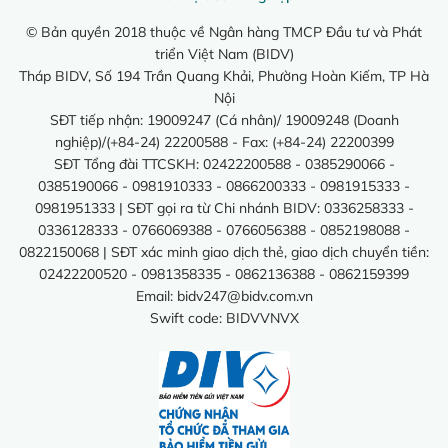
© Bản quyền 2018 thuộc về Ngân hàng TMCP Đầu tư và Phát
triển Việt Nam (BIDV)
Tháp BIDV, Số 194 Trần Quang Khải, Phường Hoàn Kiếm, TP Hà
Nội
SĐT tiếp nhận: 19009247 (Cá nhân)/ 19009248 (Doanh
nghiệp)/(+84-24) 22200588 - Fax: (+84-24) 22200399
SĐT Tổng đài TTCSKH: 02422200588 - 0385290066 -
0385190066 - 0981910333 - 0866200333 - 0981915333 -
0981951333 | SĐT gọi ra từ Chi nhánh BIDV: 0336258333 -
0336128333 - 0766069388 - 0766056388 - 0852198088 -
0822150068 | SĐT xác minh giao dịch thẻ, giao dịch chuyển tiền:
02422200520 - 0981358335 - 0862136388 - 0862159399
Email:
bidv247@bidv.com.vn
Swift code: BIDVVNVX