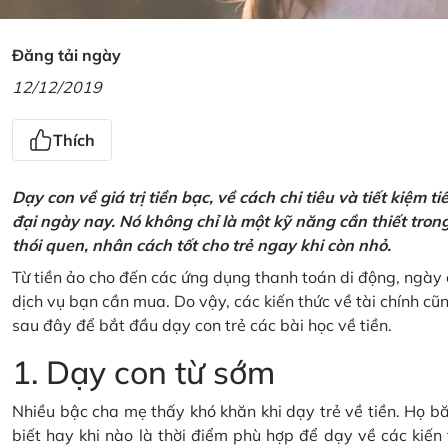
Đăng tải ngày
12/12/2019
Thích
Dạy con về giá trị tiền bạc, về cách chi tiêu và tiết kiệm 
đại ngày nay. Nó không chỉ là một kỹ năng cần thiết tro
thói quen, nhân cách tốt cho trẻ ngay khi còn nhỏ.
Từ tiền ảo cho đến các ứng dụng thanh toán di động, ngày 
dịch vụ bạn cần mua. Do vậy, các kiến thức về tài chính c
sau đây để bắt đầu dạy con trẻ các bài học về tiền.
1. Dạy con từ sớm
Nhiều bậc cha mẹ thấy khó khăn khi dạy trẻ về tiền. Họ bă
biết hay khi nào là thời điểm phù hợp để dạy về các kiến