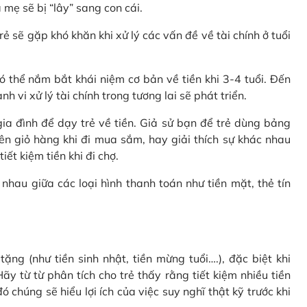
 mẹ sẽ bị “lây” sang con cái.
rẻ sẽ gặp khó khăn khi xử lý các vấn đề về tài chính ở tuổi
 thể nắm bắt khái niệm cơ bản về tiền khi 3-4 tuổi. Đến
 vi xử lý tài chính trong tương lai sẽ phát triển.
a đình để dạy trẻ về tiền. Giả sử bạn để trẻ dùng bảng
ên giỏ hàng khi đi mua sắm, hay giải thích sự khác nhau
ết kiệm tiền khi đi chợ.
nhau giữa các loại hình thanh toán như tiền mặt, thẻ tín
ặng (như tiền sinh nhật, tiền mừng tuổi….), đặc biệt khi
ãy từ từ phân tích cho trẻ thấy rằng tiết kiệm nhiều tiền
 chúng sẽ hiểu lợi ích của việc suy nghĩ thật kỹ trước khi