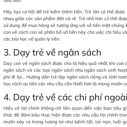
tiêu tiền.
Hãy tạo cơ hội để trẻ kiếm thêm tiền. Trẻ lớn có thể đượ
nhau giữa các sản phẩm đắt và rẻ. Trẻ nhỏ hơn có thể đượ
sử dụng để mua hàng sẽ tương ứng với số tiền mặt chúng 
con về cách con sẽ phân bổ số tiền này cho việc chi tiêu và 
các bài học về quản lý tiền.
3. Dạy trẻ về ngân sách
Dạy con về ngân sách được cho là hiệu quả nhất khi con c
ngân sách và các loại ngân sách như ngân sách sinh hoạt 
phí đi lại… Hướng dẫn trẻ lập ngân sách riêng và tính toán
học cách ưu tiên các nhu cầu cần thiết hơn là mong muốn v
4. Dạy trẻ về các chi phí ng
Hiểu về tài chính không chỉ liên quan đến việc bạn tiêu 
thức để đảm bảo thực hiện được các nhu cầu tài chính tron
muốn xảy ra trong tương lai như bệnh tật, tai nạn, tuổi gi