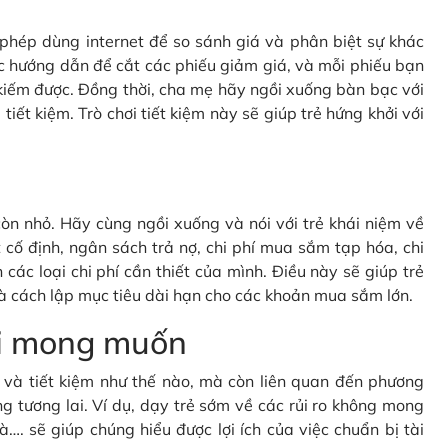
c phép dùng internet để so sánh giá và phân biệt sự khác
c hướng dẫn để cắt các phiếu giảm giá, và mỗi phiếu bạn
kiếm được. Đồng thời, cha mẹ hãy ngồi xuống bàn bạc với
tiết kiệm. Trò chơi tiết kiệm này sẽ giúp trẻ hứng khởi với
òn nhỏ. Hãy cùng ngồi xuống và nói với trẻ khái niệm về
cố định, ngân sách trả nợ, chi phí mua sắm tạp hóa, chi
 các loại chi phí cần thiết của mình. Điều này sẽ giúp trẻ
à cách lập mục tiêu dài hạn cho các khoản mua sắm lớn.
oài mong muốn
gì và tiết kiệm như thế nào, mà còn liên quan đến phương
g tương lai. Ví dụ, dạy trẻ sớm về các rủi ro không mong
à…. sẽ giúp chúng hiểu được lợi ích của việc chuẩn bị tài