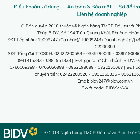
Điều khoản sử dụng
An toàn & Bảo mật
Sơ đồ tr
Liên hệ doanh nghiệp
© Bản quyền 2018 thuộc về Ngân hàng TMCP Đầu tư và Phá
Tháp BIDV, Số 194 Trần Quang Khải, Phường Hoàn
SĐT tiếp nhận: 19009247 (Cá nhân)/ 19009248 (Doanh nghiệp)/(+8
22200399
SĐT Tổng đài TTCSKH: 02422200588 - 0385290066 - 0385190066
0981915333 - 0981951333 | SĐT gọi ra từ Chi nhánh BIDV: 
0766069388 - 0766056388 - 0852198088 - 0822150068 | SĐT xác 
chuyển tiền: 02422200520 - 0981358335 - 0862136
Email:
bidv247@bidv.com.vn
Swift code: BIDVVNVX
© 2018 Ngân hàng TMCP Đầu tư và Phát triển 