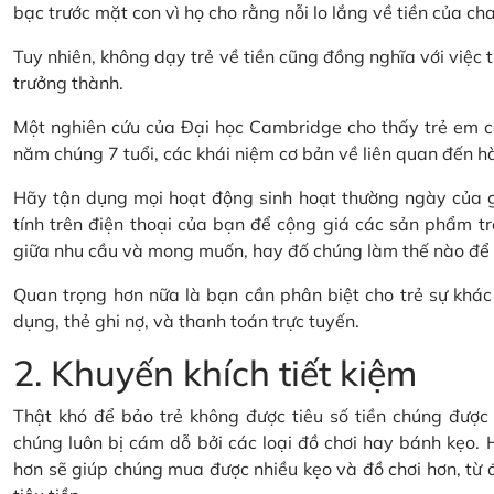
bạc trước mặt con vì họ cho rằng nỗi lo lắng về tiền của cha
Tuy nhiên, không dạy trẻ về tiền cũng đồng nghĩa với việc t
trưởng thành.
Một nghiên cứu của Đại học Cambridge cho thấy trẻ em có
năm chúng 7 tuổi, các khái niệm cơ bản về liên quan đến hành
Hãy tận dụng mọi hoạt động sinh hoạt thường ngày của gi
tính trên điện thoại của bạn để cộng giá các sản phẩm tr
giữa nhu cầu và mong muốn, hay đố chúng làm thế nào để ti
Quan trọng hơn nữa là bạn cần phân biệt cho trẻ sự khác 
dụng, thẻ ghi nợ, và thanh toán trực tuyến.
2. Khuyến khích tiết kiệm
Thật khó để bảo trẻ không được tiêu số tiền chúng được t
chúng luôn bị cám dỗ bởi các loại đồ chơi hay bánh kẹo. H
hơn sẽ giúp chúng mua được nhiều kẹo và đồ chơi hơn, từ đó