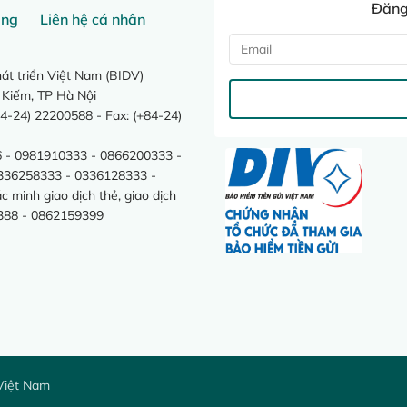
Đăng 
ang
Liên hệ cá nhân
t triển Việt Nam (BIDV)
 Kiếm, TP Hà Nội
4-24) 22200588 - Fax: (+84-24)
 - 0981910333 - 0866200333 -
0336258333 - 0336128333 -
minh giao dịch thẻ, giao dịch
388 - 0862159399
Việt Nam