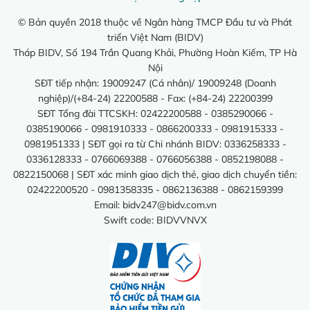
© Bản quyền 2018 thuộc về Ngân hàng TMCP Đầu tư và Phát
triển Việt Nam (BIDV)
Tháp BIDV, Số 194 Trần Quang Khải, Phường Hoàn Kiếm, TP Hà
Nội
SĐT tiếp nhận: 19009247 (Cá nhân)/ 19009248 (Doanh
nghiệp)/(+84-24) 22200588 - Fax: (+84-24) 22200399
SĐT Tổng đài TTCSKH: 02422200588 - 0385290066 -
0385190066 - 0981910333 - 0866200333 - 0981915333 -
0981951333 | SĐT gọi ra từ Chi nhánh BIDV: 0336258333 -
0336128333 - 0766069388 - 0766056388 - 0852198088 -
0822150068 | SĐT xác minh giao dịch thẻ, giao dịch chuyển tiền:
02422200520 - 0981358335 - 0862136388 - 0862159399
Email:
bidv247@bidv.com.vn
Swift code: BIDVVNVX