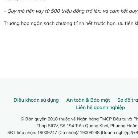
- Quy mô tiền vay từ 500 triệu đồng trở lên, và cam kết quy
Trường hợp ngân sách chương trình hết trước hạn, ưu tiên 
Điều khoản sử dụng
An toàn & Bảo mật
Sơ đồ tr
Liên hệ doanh nghiệp
© Bản quyền 2018 thuộc về Ngân hàng TMCP Đầu tư và Phá
Tháp BIDV, Số 194 Trần Quang Khải, Phường Hoàn
SĐT tiếp nhận: 19009247 (Cá nhân)/ 19009248 (Doanh nghiệp)/(+8