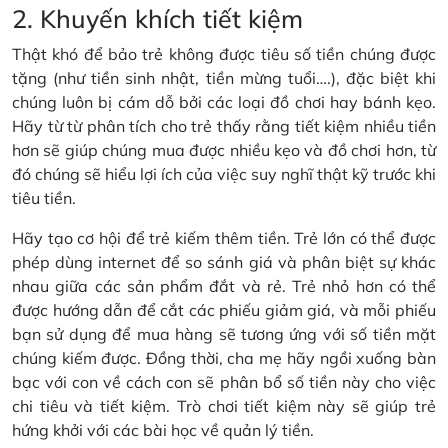
2. Khuyến khích tiết kiệm
Thật khó để bảo trẻ không được tiêu số tiền chúng được
tặng (như tiền sinh nhật, tiền mừng tuổi….), đặc biệt khi
chúng luôn bị cám dỗ bởi các loại đồ chơi hay bánh kẹo.
Hãy từ từ phân tích cho trẻ thấy rằng tiết kiệm nhiều tiền
hơn sẽ giúp chúng mua được nhiều kẹo và đồ chơi hơn, từ
đó chúng sẽ hiểu lợi ích của việc suy nghĩ thật kỹ trước khi
tiêu tiền.
Hãy tạo cơ hội để trẻ kiếm thêm tiền. Trẻ lớn có thể được
phép dùng internet để so sánh giá và phân biệt sự khác
nhau giữa các sản phẩm đắt và rẻ. Trẻ nhỏ hơn có thể
được hướng dẫn để cắt các phiếu giảm giá, và mỗi phiếu
bạn sử dụng để mua hàng sẽ tương ứng với số tiền mặt
chúng kiếm được. Đồng thời, cha mẹ hãy ngồi xuống bàn
bạc với con về cách con sẽ phân bổ số tiền này cho việc
chi tiêu và tiết kiệm. Trò chơi tiết kiệm này sẽ giúp trẻ
hứng khởi với các bài học về quản lý tiền.