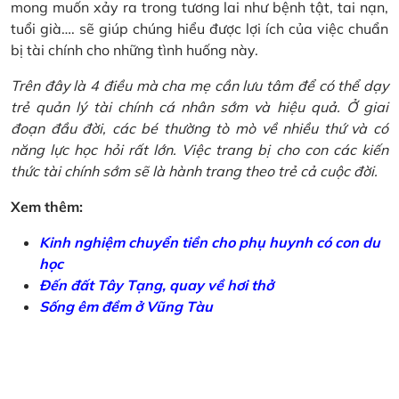
mong muốn xảy ra trong tương lai như bệnh tật, tai nạn,
tuổi già…. sẽ giúp chúng hiểu được lợi ích của việc chuẩn
bị tài chính cho những tình huống này.
Trên đây là 4 điều mà cha mẹ cần lưu tâm để có thể dạy
trẻ quản lý tài chính cá nhân sớm và hiệu quả. Ở giai
đoạn đầu đời, các bé thường tò mò về nhiều thứ và có
năng lực học hỏi rất lớn. Việc trang bị cho con các kiến
thức tài chính sớm sẽ là hành trang theo trẻ cả cuộc đời.
Xem thêm:
Kinh nghiệm chuyển tiền cho phụ huynh có con du
học
Đến đất Tây Tạng, quay về hơi thở
Sống êm đềm ở Vũng Tàu