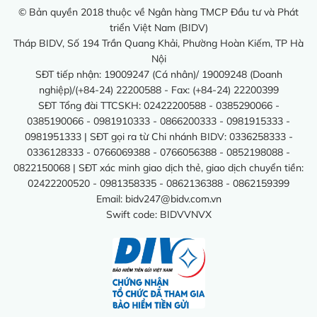
© Bản quyền 2018 thuộc về Ngân hàng TMCP Đầu tư và Phát
triển Việt Nam (BIDV)
Tháp BIDV, Số 194 Trần Quang Khải, Phường Hoàn Kiếm, TP Hà
Nội
SĐT tiếp nhận: 19009247 (Cá nhân)/ 19009248 (Doanh
nghiệp)/(+84-24) 22200588 - Fax: (+84-24) 22200399
SĐT Tổng đài TTCSKH: 02422200588 - 0385290066 -
0385190066 - 0981910333 - 0866200333 - 0981915333 -
0981951333 | SĐT gọi ra từ Chi nhánh BIDV: 0336258333 -
0336128333 - 0766069388 - 0766056388 - 0852198088 -
0822150068 | SĐT xác minh giao dịch thẻ, giao dịch chuyển tiền:
02422200520 - 0981358335 - 0862136388 - 0862159399
Email:
bidv247@bidv.com.vn
Swift code: BIDVVNVX