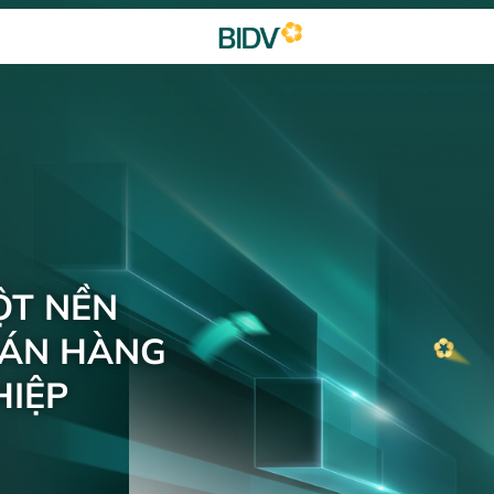
ỘT NỀN
BÁN HÀNG
IỆP