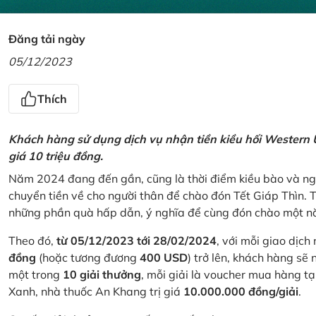
Đăng tải ngày
05/12/2023
Thích
Khách hàng sử dụng dịch vụ nhận tiền kiều hối Western U
giá 10 triệu đồng.
Năm 2024 đang đến gần, cũng là thời điểm kiều bào và ngư
chuyển tiền về cho người thân để chào đón Tết Giáp Thìn.
những phần quà hấp dẫn, ý nghĩa để cùng đón chào một nă
Theo đó,
từ 05/12/2023 tới 28/02/2024
, với mỗi giao dịch
đồng
(hoặc tương đương
400 USD
) trở lên, khách hàng s
một trong
10 giải thưởng
, mỗi giải là voucher mua hàng t
Xanh, nhà thuốc An Khang trị giá
10.000.000 đồng/giải
.