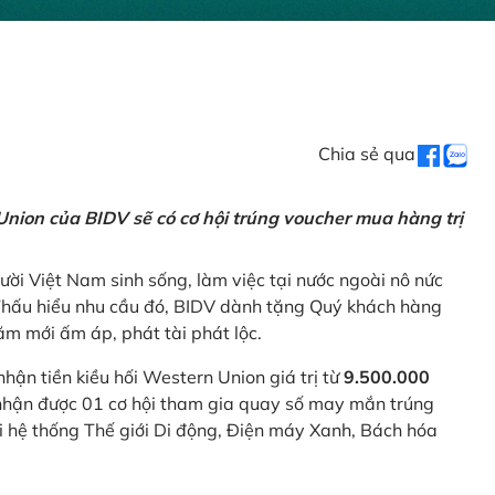
Chia sẻ qua
nion của BIDV sẽ có cơ hội trúng voucher mua hàng trị
ời Việt Nam sinh sống, làm việc tại nước ngoài nô nức
 Thấu hiểu nhu cầu đó, BIDV dành tặng Quý khách hàng
m mới ấm áp, phát tài phát lộc.
 nhận tiền kiều hối Western Union giá trị từ
9.500.000
ẽ nhận được 01 cơ hội tham gia quay số may mắn trúng
ại hệ thống Thế giới Di động, Điện máy Xanh, Bách hóa