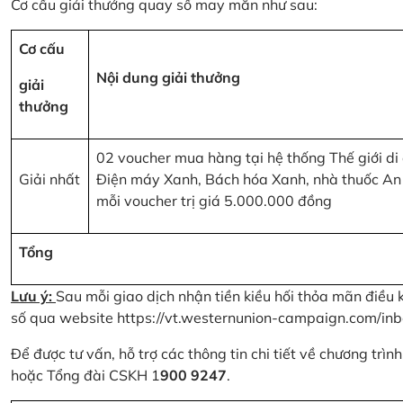
Cơ cấu giải thưởng quay số may mắn như sau:
Cơ cấu
Nội dung giải thưởng
giải
thưởng
02 voucher mua hàng tại hệ thống Thế giới di
Giải nhất
Điện máy Xanh, Bách hóa Xanh, nhà thuốc An
mỗi voucher trị giá 5.000.000 đồng
Tổng
Lưu ý:
Sau mỗi giao dịch nhận tiền kiều hối thỏa mãn điều 
số qua website
https://vt.westernunion-campaign.com/inb
Để được tư vấn, hỗ trợ các thông tin chi tiết về chương trì
hoặc Tổng đài CSKH 1
900 9247
.