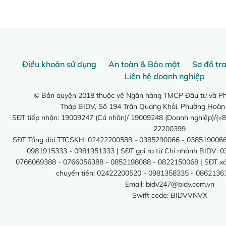
Điều khoản sử dụng
An toàn & Bảo mật
Sơ đồ tr
Liên hệ doanh nghiệp
© Bản quyền 2018 thuộc về Ngân hàng TMCP Đầu tư và Phá
Tháp BIDV, Số 194 Trần Quang Khải, Phường Hoàn
SĐT tiếp nhận: 19009247 (Cá nhân)/ 19009248 (Doanh nghiệp)/(+8
22200399
SĐT Tổng đài TTCSKH: 02422200588 - 0385290066 - 0385190066
0981915333 - 0981951333 | SĐT gọi ra từ Chi nhánh BIDV: 
0766069388 - 0766056388 - 0852198088 - 0822150068 | SĐT xác 
chuyển tiền: 02422200520 - 0981358335 - 0862136
Email:
bidv247@bidv.com.vn
Swift code: BIDVVNVX