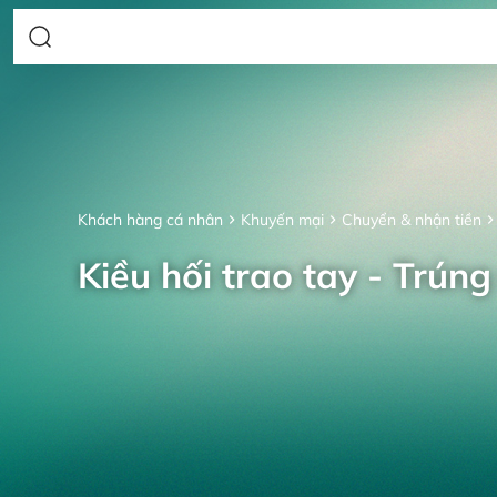
Khách hàng cá nhân
Khuyến mại
Chuyển & nhận tiền
Kiều hối trao tay - Trúng