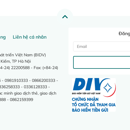
Đăng 
ang
Liên hệ cá nhân
t triển Việt Nam (BIDV)
 Kiếm, TP Hà Nội
4-24) 22200588 - Fax: (+84-24)
 - 0981910333 - 0866200333 -
0336258333 - 0336128333 -
minh giao dịch thẻ, giao dịch
388 - 0862159399