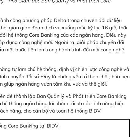
 – Phó Giám đốc Ban Quản lý và Phát triển Core
thành công phương pháp Delta trong chuyển đổi dữ liệu
hời gian gián đoạn dịch vụ xuống mức kỷ lục 16 giờ, thời
 đổi hệ thống Core Banking của các ngân hàng. Điều này
 áp dụng công nghệ mới. Ngoài ra, giải pháp chuyển đổi
u một bước tiến lớn trong hành trình đổi mới công nghệ
ng tự làm chủ hệ thống, định vị chiến lược công nghệ và
ình chuyển đổi số. Đây là những yếu tố then chốt, hứa hẹn
n giúp ngân hàng vươn tầm khu vực và thế giới.
tiền đề thành lập Ban Quản lý và Phát triển Core Banking
hệ thống ngân hàng lõi nhằm tối ưu các tính năng hiện
 khách hàng, cho cán bộ và toàn hệ thống BIDV.
ống Core Banking tại BIDV: