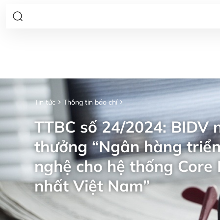
Tin tức
Thông tin báo chí
TTBC số 24/2024: BIDV n
thưởng “Ngân hàng triển
nghệ cho hệ thống Core 
nhất Việt Nam”