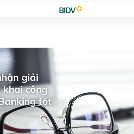
hận giải
 khai công
Banking tốt