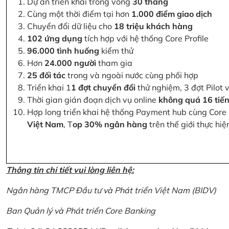
Dự án triển khai trong vòng
30 tháng
Cùng một thời điểm tại hơn
1.000 điểm giao dịch
Chuyển đổi dữ liệu cho
18 triệu khách hàng
102 ứng dụng
tích hợp với hệ thống Core Profile
96.000 tình huống
kiểm thử
Hơn
24.000 người
tham gia
25 đối tác
trong và ngoài nước cùng phối hợp
Triển khai 1
1 đợt chuyển đổi
thử nghiệm, 3 đợt Pilot 
Thời gian gián đoạn dịch vụ online
không quá 16 tiế
Hợp long triển khai hệ thống Payment hub cùng Core 
Việt Nam
, T
op 30% ngân hàng
trên thế giới thực hi
Thông tin chi tiết vui lòng liên hệ:
Ngân hàng TMCP Đầu tư và Phát triển Việt Nam (BIDV)
Ban Quản lý và Phát triển Core Banking