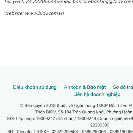
Tel: (+84) 24.22205544/Email: bancorebanking@bidv.com
Website:
www.bidv.com.vn
Điều khoản sử dụng
An toàn & Bảo mật
Sơ đồ tr
Liên hệ doanh nghiệp
© Bản quyền 2018 thuộc về Ngân hàng TMCP Đầu tư và Phá
Tháp BIDV, Số 194 Trần Quang Khải, Phường Hoàn
SĐT tiếp nhận: 19009247 (Cá nhân)/ 19009248 (Doanh nghiệp)/(+8
22200399
SĐT Tổng đài TTCSKH: 02422200588 - 0385290066 - 0385190066