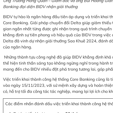
Ông Trương Hồng Quân – Giám đốc và ông Bùi Hoàng Giang
Banking đại diện BIDV nhận giải thưởng
BIDV tự hào là ngân hàng đầu tiên áp dụng và triển khai 
Core Banking. Giải pháp chuyển đổi Delta giúp giảm thiểu t
gian ngắn nhất từng được ghi nhận trong quá trình chuyển
khẳng định sự tiên phong và hiệu quả của BIDV trong việc
Delta đã vinh dự nhận giải thưởng Sao Khuê 2024, đánh dấ
của ngân hàng.
Những thành tựu công nghệ đã giúp BIDV khẳng định khả nă
thể hiện tinh thần sáng tạo không ngừng nghỉ trong hành tr
mang đến cho BIDV nhiều đột phá trong tương lai, góp phầ
Việc triển khai thành công hệ thống Core Banking cũng là 
vào ngày 15/11/2023, với sứ mệnh xây dựng và hoàn thiện 
có, hỗ trợ tối đa công tác tác nghiệp, mang lại lợi ích cho
Các điểm nhấn đánh dấu việc triển khai thành công hệ th