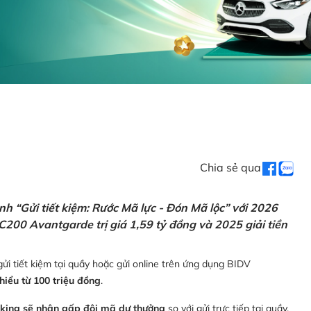
Chia sẻ qua
h “Gửi tiết kiệm: Rước Mã lực - Đón Mã lộc” với 2026
C200 Avantgarde trị giá 1,59 tỷ đồng và 2025 giải tiền
ửi tiết kiệm tại quầy hoặc gửi online trên ứng dụng BIDV
thiểu từ 100 triệu đồng
.
nking sẽ nhận gấp đôi mã dự thưởng
so với gửi trực tiếp tại quầy,