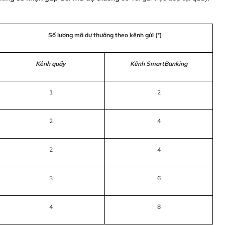
Số lượng mã dự thưởng theo kênh gửi (*)
Kênh quầy
Kênh SmartBanking
1
2
2
4
2
4
3
6
4
8