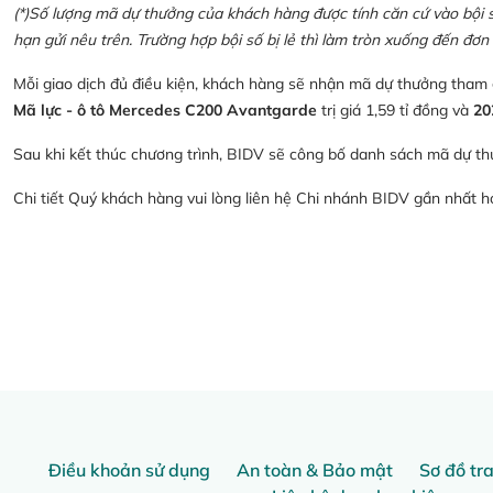
(*)Số lượng mã dự thưởng của khách hàng được tính căn cứ vào bội số 
hạn gửi nêu trên. Trường hợp bội số bị lẻ thì làm tròn xuống đến đơn 
Mỗi giao dịch đủ điều kiện, khách hàng sẽ nhận mã dự thưởng tham
Mã lực - ô tô Mercedes C200 Avantgarde
trị giá 1,59 tỉ đồng và
20
Sau khi kết thúc chương trình, BIDV sẽ công bố danh sách mã dự th
Chi tiết Quý khách hàng vui lòng liên hệ Chi nhánh BIDV gần nhất 
Điều khoản sử dụng
An toàn & Bảo mật
Sơ đồ tr