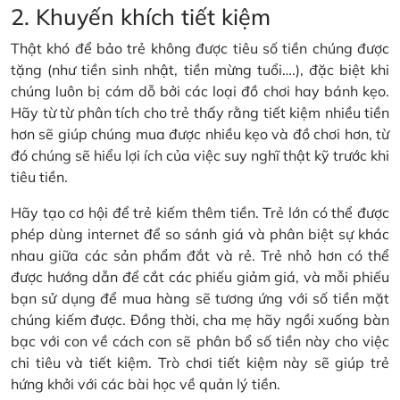
2. Khuyến khích tiết kiệm
Thật khó để bảo trẻ không được tiêu số tiền chúng được
tặng (như tiền sinh nhật, tiền mừng tuổi….), đặc biệt khi
chúng luôn bị cám dỗ bởi các loại đồ chơi hay bánh kẹo.
Hãy từ từ phân tích cho trẻ thấy rằng tiết kiệm nhiều tiền
hơn sẽ giúp chúng mua được nhiều kẹo và đồ chơi hơn, từ
đó chúng sẽ hiểu lợi ích của việc suy nghĩ thật kỹ trước khi
tiêu tiền.
Hãy tạo cơ hội để trẻ kiếm thêm tiền. Trẻ lớn có thể được
phép dùng internet để so sánh giá và phân biệt sự khác
nhau giữa các sản phẩm đắt và rẻ. Trẻ nhỏ hơn có thể
được hướng dẫn để cắt các phiếu giảm giá, và mỗi phiếu
bạn sử dụng để mua hàng sẽ tương ứng với số tiền mặt
chúng kiếm được. Đồng thời, cha mẹ hãy ngồi xuống bàn
bạc với con về cách con sẽ phân bổ số tiền này cho việc
chi tiêu và tiết kiệm. Trò chơi tiết kiệm này sẽ giúp trẻ
hứng khởi với các bài học về quản lý tiền.