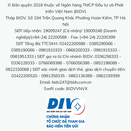
© Bản quyền 2018 thuộc về Ngân hàng TMCP Đầu tư và Phát
triển Việt Nam (BIDV)
Tháp BIDV, Số 194 Trần Quang Khải, Phường Hoàn Kiếm, TP Hà
Nội
SĐT tiếp nhận: 19009247 (Cá nhân)/ 19009248 (Doanh
nghiệp)/(+84-24) 22200588 - Fax: (+84-24) 22200399
SĐT Tổng đài TTCSKH: 02422200588 - 0385290066 -
0385190066 - 0981910333 - 0866200333 - 0981915333 -
0981951333 | SĐT gọi ra từ Chi nhánh BIDV: 0336258333 -
0336128333 - 0766069388 - 0766056388 - 0852198088 -
0822150068 | SĐT xác minh giao dịch thẻ, giao dịch chuyển tiền:
02422200520 - 0981358335 - 0862136388 - 0862159399
Email:
bidv247@bidv.com.vn
Swift code: BIDVVNVX