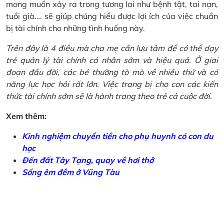
mong muốn xảy ra trong tương lai như bệnh tật, tai nạn,
tuổi già…. sẽ giúp chúng hiểu được lợi ích của việc chuẩn
bị tài chính cho những tình huống này.
Trên đây là 4 điều mà cha mẹ cần lưu tâm để có thể dạy
trẻ quản lý tài chính cá nhân sớm và hiệu quả. Ở giai
đoạn đầu đời, các bé thường tò mò về nhiều thứ và có
năng lực học hỏi rất lớn. Việc trang bị cho con các kiến
thức tài chính sớm sẽ là hành trang theo trẻ cả cuộc đời.
Xem thêm:
Kinh nghiệm chuyển tiền cho phụ huynh có con du
học
Đến đất Tây Tạng, quay về hơi thở
Sống êm đềm ở Vũng Tàu