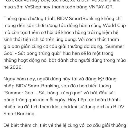
mua sắm VnShop hay thanh toán bằng VNPAY-QR.
Thông qua chương trình, BIDV SmartBanking không chỉ
mang đến sân chơi tương tác đồng hành cùng World Cup
mà còn tạo thêm cơ hội để khách hàng trải nghiệm hệ
sinh thái tiện ích số trên ứng dụng. Với cách thức tham
gia đơn giản cùng cơ cấu giải thưởng đa dạng, “Summer
Goal - Sút bóng trúng quà” hứa hẹn sẽ là một trong
những hoạt động nổi bật dành cho người dùng trong mùa
hè 2026.
Ngay hôm nay, người dùng hãy tải và đăng ký/ đăng
nhập BIDV SmartBanking, sau đó chọn biểu tượng
“Summer Goal - Sút bóng trúng quà” và bắt đầu sút
bóng trúng quà xịn mỗi ngày. Hãy tiếp tục hoàn thành
nhiệm vụ để tích thêm lượt chơi khi sử dụng dịch vụ BIDV
SmartBanking.
Để biết thêm chi tiết về thể lệ cùng với cơ cấu giải thưởng