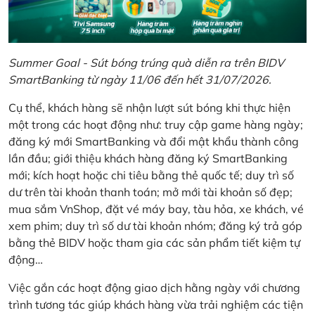
Summer Goal - Sút bóng trúng quà diễn ra trên BIDV
SmartBanking từ ngày 11/06 đến hết 31/07/2026.
Cụ thể, khách hàng sẽ nhận lượt sút bóng khi thực hiện
một trong các hoạt động như: truy cập game hàng ngày;
đăng ký mới SmartBanking và đổi mật khẩu thành công
lần đầu; giới thiệu khách hàng đăng ký SmartBanking
mới; kích hoạt hoặc chi tiêu bằng thẻ quốc tế; duy trì số
dư trên tài khoản thanh toán; mở mới tài khoản số đẹp;
mua sắm VnShop, đặt vé máy bay, tàu hỏa, xe khách, vé
xem phim; duy trì số dư tài khoản nhóm; đăng ký trả góp
bằng thẻ BIDV hoặc tham gia các sản phẩm tiết kiệm tự
động…
Việc gắn các hoạt động giao dịch hằng ngày với chương
trình tương tác giúp khách hàng vừa trải nghiệm các tiện