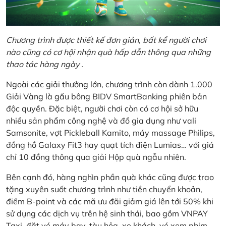
Chương trình được thiết kế đơn giản, bất kể người chơi
nào cũng có cơ hội nhận quà hấp dẫn thông qua những
thao tác hàng ngày .
Ngoài các giải thưởng lớn, chương trình còn dành 1.000
Giải Vàng là gấu bông BIDV SmartBanking phiên bản
độc quyền. Đặc biệt, người chơi còn có cơ hội sở hữu
nhiều sản phẩm công nghệ và đồ gia dụng như vali
Samsonite, vợt Pickleball Kamito, máy massage Philips,
đồng hồ Galaxy Fit3 hay quạt tích điện Lumias… với giá
chỉ 10 đồng thông qua giải Hộp quà ngẫu nhiên.
Bên cạnh đó, hàng nghìn phần quà khác cũng được trao
tặng xuyên suốt chương trình như tiền chuyển khoản,
điểm B-point và các mã ưu đãi giảm giá lên tới 50% khi
sử dụng các dịch vụ trên hệ sinh thái, bao gồm VNPAY
Taxi, đặt vé máy bay, tàu hỏa, xe khách, vé xem phim,