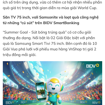
ích số trên ứng dụng, vừa có thêm cơ hội nhận nhiều phần
quà giá trị trong thời gian diễn ra mùa giải World Cup.
Săn TV 75 inch, vali Samsonite và loạt quà công nghệ
từ những “cú sút” trên BIDV SmartBanking
“Summer Goal - Sút bóng trúng quà” có cơ cấu giải
thưởng đa dạng. Nổi bật là 02 Giải Đặc biệt với phần
quà là Samsung Smart Tivi 75 inch. Bên cạnh đó là 10
Giải Vua phá lưới với phiếu mua hàng VnShop trị giá 2
triệu đồng mỗi giải.