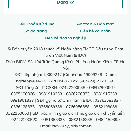
Đăng ký
Điều khoản sử dụng
An toàn & Bảo mật
Sơ đồ trang
Liên hệ cá nhân
Liên hệ doanh nghiệp
© Bản quyền 2018 thuộc về Ngân hàng TMCP Đầu tư và Phát
triển Việt Nam (BIDV)
Tháp BIDV, Số 194 Trần Quang Khải, Phường Hoàn Kiếm, TP Hà
Nội
SĐT tiếp nhận: 19009247 (Cá nhân)/ 19009248 (Doanh
nghiệp)/(+84-24) 22200588 - Fax: (+84-24) 22200399
SĐT Tổng đài TTCSKH: 02422200588 - 0385290066 -
0385190066 - 0981910333 - 0866200333 - 0981915333 -
0981951333 | SĐT gọi ra từ Chi nhánh BIDV: 0336258333 -
0336128333 - 0766069388 - 0766056388 - 0852198088 -
0822150068 | SĐT xác minh giao dịch thẻ, giao dịch chuyển tiền:
02422200520 - 0981358335 - 0862136388 - 0862159399
Email:
bidv247@bidv.com.vn