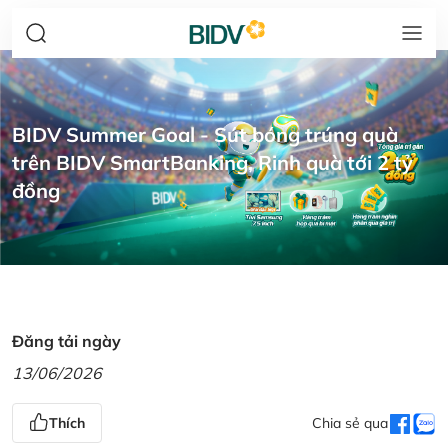
BIDV Summer Goal - Sút bóng trúng quà
trên BIDV SmartBanking, Rinh quà tới 2 tỷ
đồng
Đăng tải ngày
13/06/2026
Thích
Chia sẻ qua